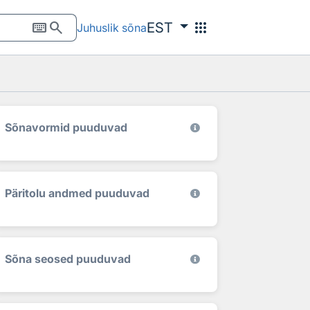
keyboard
search
apps
EST
Juhuslik sõna
Sõnavormid puuduvad
Päritolu andmed puuduvad
Sõna seosed puuduvad