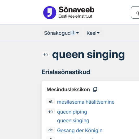
Otsingu juurde
Põhisisu juurde
Sõnakogud
Keel
1
queen singing
en
Erialasõnastikud
content_copy
Mesindusleksikon
mesilasema häälitsemine
et
queen piping
en
queen singing
Gesang der Königin
de