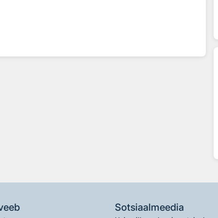
veeb
Sotsiaalmeedia