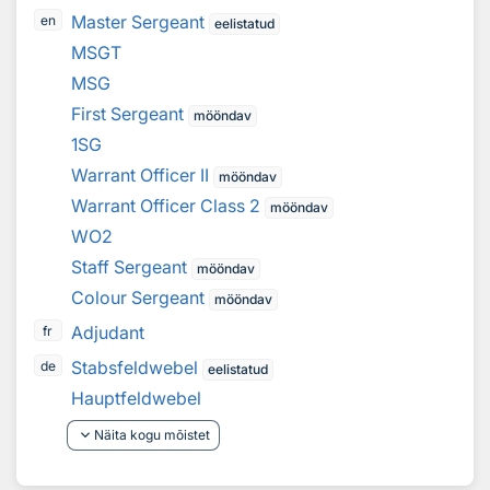
Master Sergeant
en
eelistatud
MSGT
MSG
First Sergeant
mööndav
1SG
Warrant Officer II
mööndav
Warrant Officer Class 2
mööndav
WO2
Staff Sergeant
mööndav
Colour Sergeant
mööndav
Adjudant
fr
Stabsfeldwebel
de
eelistatud
Hauptfeldwebel
keyboard_arrow_down
Näita kogu mõistet