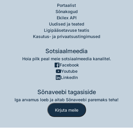
Portaalist
Sõnakogud
Ekilex API
Uudised ja teated
Ligipääsetavuse teatis
Kasutus- ja privaatsustingimused
Sotsiaalmeedia
Hoia pilk peal meie sotsiaalmeedia kanalitel.
Facebook
Youtube
LinkedIn
Sõnaveebi tagasiside
Iga arvamus loeb ja aitab Sõnaveebi paremaks teha!
Kirjuta meile