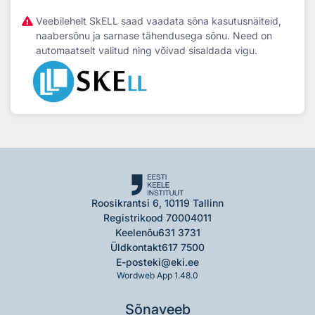
Veebilehelt SkELL saad vaadata sõna kasutusnäiteid,
naabersõnu ja sarnase tähendusega sõnu. Need on
automaatselt valitud ning võivad sisaldada vigu.
Roosikrantsi 6, 10119 Tallinn
Registrikood 70004011
Keelenõu
631 3731
Üldkontakt
617 7500
E-post
eki@eki.ee
Wordweb App 1.48.0
Sõnaveeb