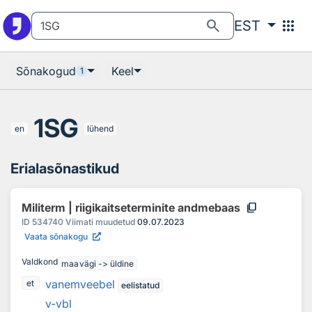
Otsingu juurde
Põhisisu juurde
search
apps
EST
Sõnakogud
Keel
1
1SG
en
lühend
Erialasõnastikud
content_copy
Militerm | riigikaitseterminite andmebaas
ID
534740
Viimati muudetud
09.07.2023
Vaata sõnakogu
Valdkond
maavägi -> üldine
vanemveebel
et
eelistatud
v-vbl