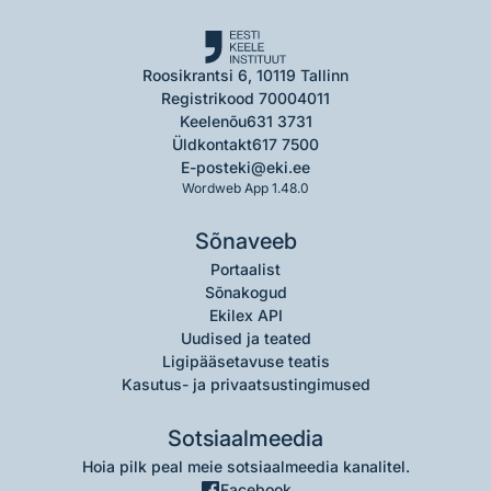
Roosikrantsi 6, 10119 Tallinn
Registrikood 70004011
Keelenõu
631 3731
Üldkontakt
617 7500
E-post
eki@eki.ee
Wordweb App 1.48.0
Sõnaveeb
Portaalist
Sõnakogud
Ekilex API
Uudised ja teated
Ligipääsetavuse teatis
Kasutus- ja privaatsustingimused
Sotsiaalmeedia
Hoia pilk peal meie sotsiaalmeedia kanalitel.
Facebook