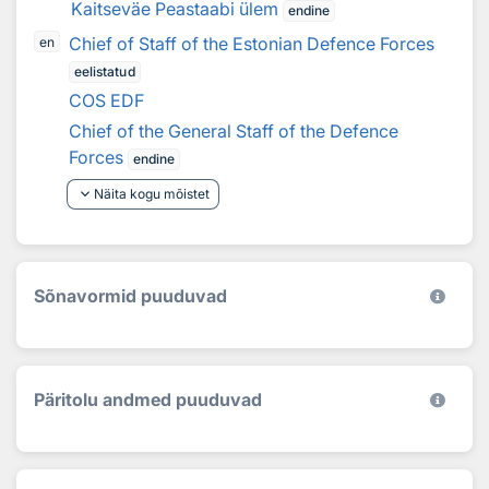
Kaitseväe Peastaabi ülem
endine
Chief of Staff of the Estonian Defence Forces
en
eelistatud
COS EDF
Chief of the General Staff of the Defence
Forces
endine
keyboard_arrow_down
Näita kogu mõistet
Sõnavormid puuduvad
Päritolu andmed puuduvad