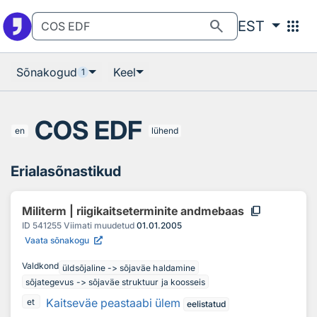
Otsingu juurde
Põhisisu juurde
search
apps
EST
Sõnakogud
Keel
1
COS EDF
en
lühend
Erialasõnastikud
content_copy
Militerm | riigikaitseterminite andmebaas
ID
541255
Viimati muudetud
01.01.2005
Vaata sõnakogu
Valdkond
üldsõjaline -> sõjaväe haldamine
sõjategevus -> sõjaväe struktuur ja koosseis
Kaitseväe peastaabi ülem
et
eelistatud