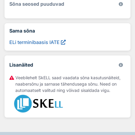
Sõna seosed puuduvad
Sama sõna
ELi terminibaasis IATE
Lisanäited
Veebilehelt SkELL saad vaadata sõna kasutusnäiteid,
naabersõnu ja sarnase tähendusega sõnu. Need on
automaatselt valitud ning võivad sisaldada vigu.