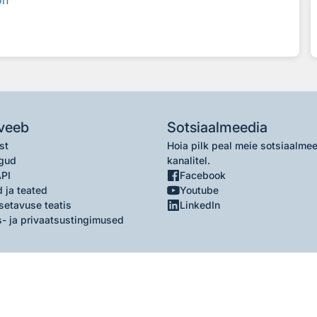
on
veeb
Sotsiaalmeedia
st
Hoia pilk peal meie sotsiaalme
gud
kanalitel.
API
Facebook
 ja teated
Youtube
setavuse teatis
LinkedIn
- ja privaatsustingimused