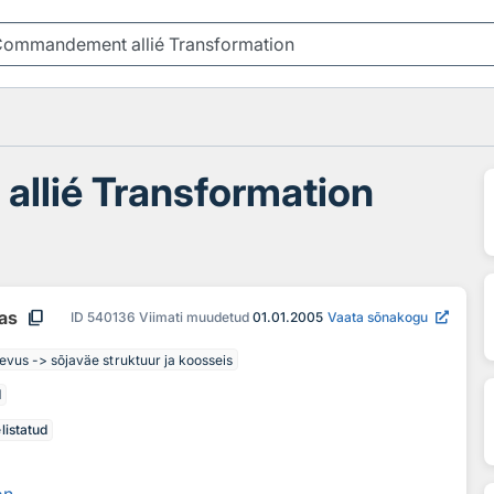
llié Transformation
content_copy
aas
ID
540136
Viimati muudetud
01.01.2005
Vaata sõnakogu
evus -> sõjaväe struktuur ja koosseis
d
listatud