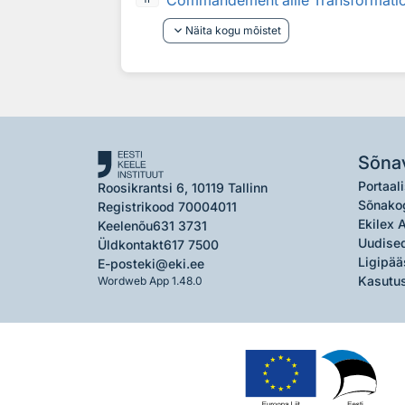
Commandement allié Transformati
keyboard_arrow_down
Näita kogu mõistet
Sõna
Portaali
Roosikrantsi 6, 10119 Tallinn
Sõnako
Registrikood 70004011
Ekilex 
Keelenõu
631 3731
Uudised
Üldkontakt
617 7500
Ligipää
E-post
eki@eki.ee
Kasutus
Wordweb App 1.48.0