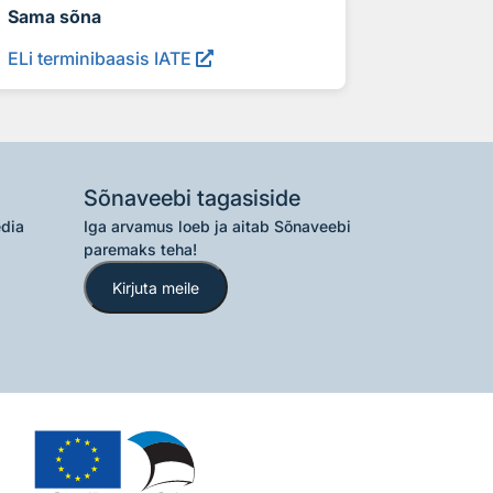
Sama sõna
ELi terminibaasis IATE
Sõnaveebi tagasiside
edia
Iga arvamus loeb ja aitab Sõnaveebi
paremaks teha!
Kirjuta meile