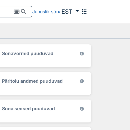
keyboard
search
apps
EST
Juhuslik sõna
Sõnavormid puuduvad
Päritolu andmed puuduvad
Sõna seosed puuduvad