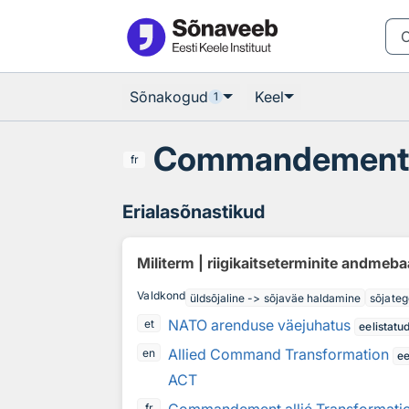
Otsingu juurde
Põhisisu juurde
Sõnakogud
Keel
1
Commandement a
fr
Erialasõnastikud
Militerm | riigikaitseterminite andmeb
Valdkond
üldsõjaline -> sõjaväe haldamine
sõjateg
NATO arenduse väejuhatus
et
eelistatu
Allied Command Transformation
en
ee
ACT
fr