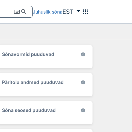
keyboard
search
apps
EST
Juhuslik sõna
Sõnavormid puuduvad
Päritolu andmed puuduvad
Sõna seosed puuduvad