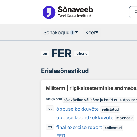
Otsingu juurde
Põhisisu juurde
Sõnakogud
Keel
1
FER
en
lühend
Erialasõnastikud
Militerm | riigikaitseterminite andmeb
Valdkond
sõjaväeline väljaõpe ja haridus -> õppuse
õppuse kokkuvõte
et
eelistatud
õppuse koondkokkuvõte
mööndav
final exercise report
en
eelistatud
FER