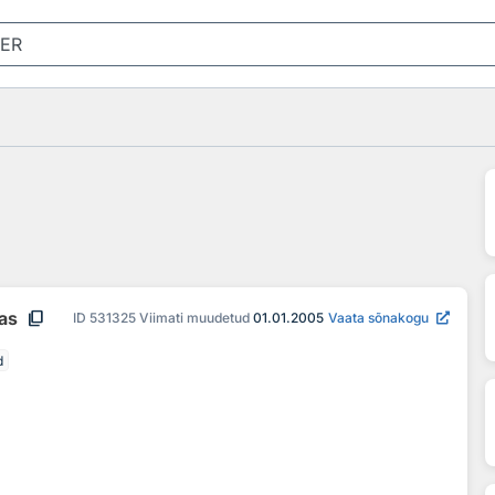
content_copy
aas
ID
531325
Viimati muudetud
01.01.2005
Vaata sõnakogu
d