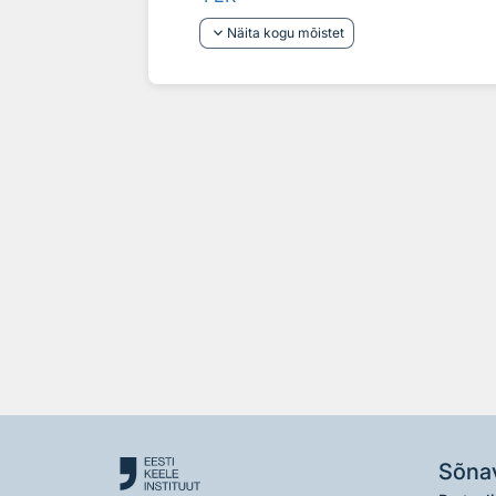
keyboard_arrow_down
Näita kogu mõistet
Sõna