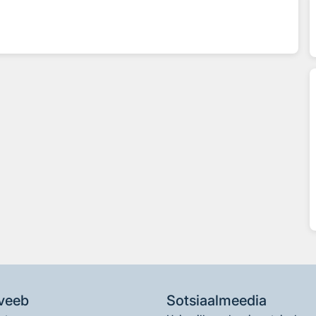
veeb
Sotsiaalmeedia