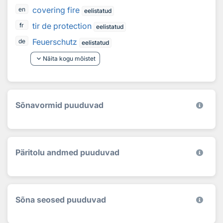
covering fire
en
eelistatud
tir de protection
fr
eelistatud
Feuerschutz
de
eelistatud
keyboard_arrow_down
Näita kogu mõistet
Sõnavormid puuduvad
Päritolu andmed puuduvad
Sõna seosed puuduvad