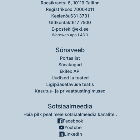
Roosikrantsi 6, 10119 Tallinn
Registrikood 70004011
Keelenõu
631 3731
Üldkontakt
617 7500
E-post
eki@eki.ee
Wordweb App 1.48.0
Sõnaveeb
Portaalist
Sõnakogud
Ekilex API
Uudised ja teated
Ligipääsetavuse teatis
Kasutus- ja privaatsustingimused
Sotsiaalmeedia
Hoia pilk peal meie sotsiaalmeedia kanalitel.
Facebook
Youtube
LinkedIn