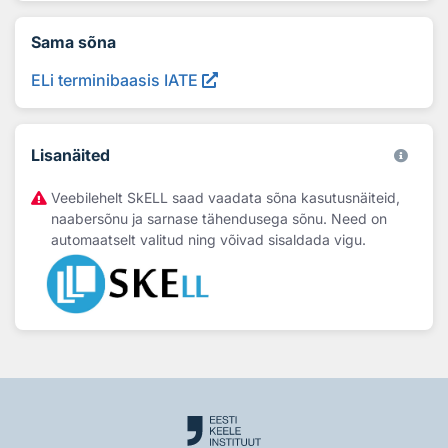
Sama sõna
ELi terminibaasis IATE
Lisanäited
Veebilehelt SkELL saad vaadata sõna kasutusnäiteid,
naabersõnu ja sarnase tähendusega sõnu. Need on
automaatselt valitud ning võivad sisaldada vigu.