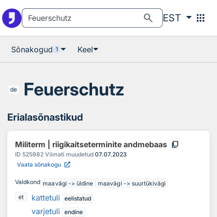
Otsingu juurde
Põhisisu juurde
search
apps
EST
Sõnakogud
Keel
1
Feuerschutz
de
Erialasõnastikud
content_copy
Militerm | riigikaitseterminite andmebaas
ID
525982
Viimati muudetud
07.07.2023
Vaata sõnakogu
Valdkond
maavägi -> üldine
maavägi -> suurtükivägi
kattetuli
et
eelistatud
varjetuli
endine