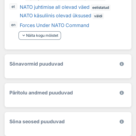
NATO juhtimise all olevad väed
et
eelistatud
NATO käsuliinis olevad üksused
väldi
Forces Under NATO Command
en
keyboard_arrow_down
Näita kogu mõistet
Sõnavormid puuduvad
Päritolu andmed puuduvad
Sõna seosed puuduvad