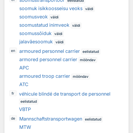
soomustransportöör
eelistatud
soomuk isikkoosseisu veoks
väldi
soomusveok
väldi
soomustatud inimveok
väldi
soomussõiduk
väldi
jalaväesoomuk
väldi
armoured personnel carrier
en
eelistatud
armored personnel carrier
mööndav
APC
armoured troop carrier
mööndav
ATC
véhicule blindé de transport de personnel
fr
eelistatud
VBTP
Mannschaftstransportwagen
de
eelistatud
MTW