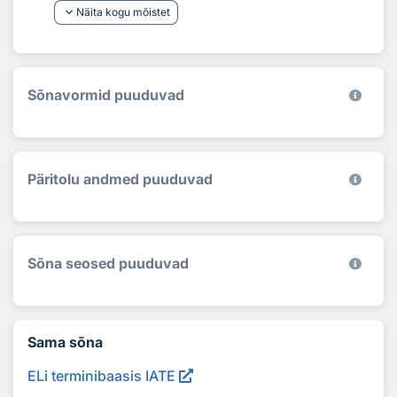
keyboard_arrow_down
Näita kogu mõistet
Sõnavormid puuduvad
Päritolu andmed puuduvad
Sõna seosed puuduvad
Sama sõna
ELi terminibaasis IATE