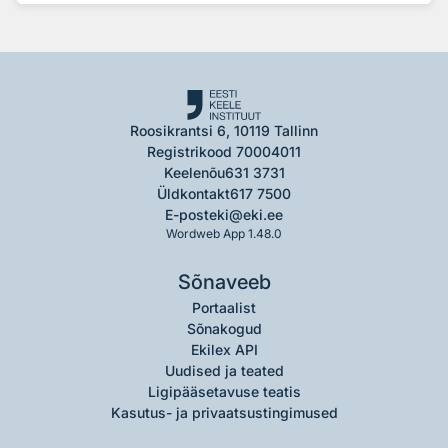
Roosikrantsi 6, 10119 Tallinn
Registrikood 70004011
Keelenõu
631 3731
Üldkontakt
617 7500
E-post
eki@eki.ee
Wordweb App 1.48.0
Sõnaveeb
Portaalist
Sõnakogud
Ekilex API
Uudised ja teated
Ligipääsetavuse teatis
Kasutus- ja privaatsustingimused