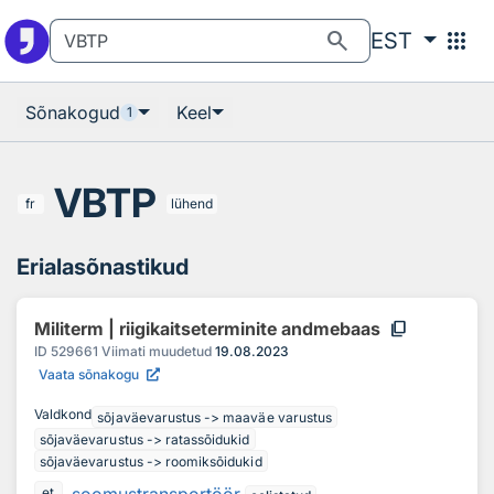
Otsingu juurde
Põhisisu juurde
search
apps
EST
Sõnakogud
Keel
1
VBTP
fr
lühend
Erialasõnastikud
content_copy
Militerm | riigikaitseterminite andmebaas
ID
529661
Viimati muudetud
19.08.2023
Vaata sõnakogu
Valdkond
sõjaväevarustus -> maaväe varustus
sõjaväevarustus -> ratassõidukid
sõjaväevarustus -> roomiksõidukid
et