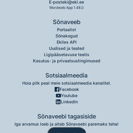
E-post
eki@eki.ee
Wordweb App 1.48.0
Sõnaveeb
Portaalist
Sõnakogud
Ekilex API
Uudised ja teated
Ligipääsetavuse teatis
Kasutus- ja privaatsustingimused
Sotsiaalmeedia
Hoia pilk peal meie sotsiaalmeedia kanalitel.
Facebook
Youtube
LinkedIn
Sõnaveebi tagasiside
Iga arvamus loeb ja aitab Sõnaveebi paremaks teha!