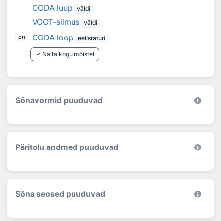
OODA luup
väldi
VOOT-silmus
väldi
OODA loop
en
eelistatud
keyboard_arrow_down
Näita kogu mõistet
Sõnavormid puuduvad
Päritolu andmed puuduvad
Sõna seosed puuduvad