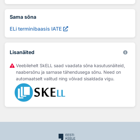
Sama sõna
ELi terminibaasis IATE
Lisanäited
Veebilehelt SkELL saad vaadata sõna kasutusnäiteid,
naabersõnu ja sarnase tähendusega sõnu. Need on
automaatselt valitud ning võivad sisaldada vigu.