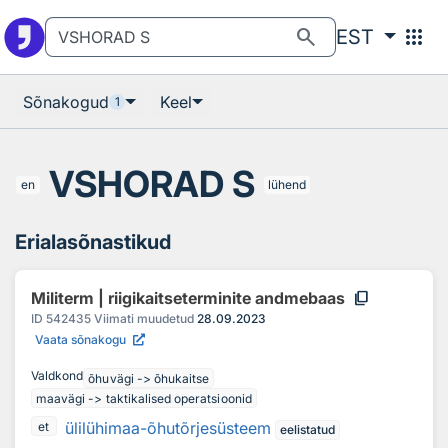
Otsingu juurde
Põhisisu juurde
search
apps
EST
Sõnakogud
Keel
1
VSHORAD S
en
lühend
Erialasõnastikud
content_copy
Militerm | riigikaitseterminite andmebaas
ID
542435
Viimati muudetud
28.09.2023
Vaata sõnakogu
Valdkond
õhuvägi -> õhukaitse
maavägi -> taktikalised operatsioonid
ülilühimaa-õhutõrjesüsteem
et
eelistatud