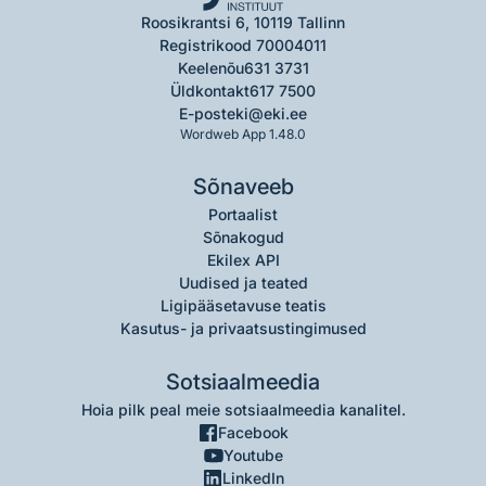
Roosikrantsi 6, 10119 Tallinn
Registrikood 70004011
Keelenõu
631 3731
Üldkontakt
617 7500
E-post
eki@eki.ee
Wordweb App 1.48.0
Sõnaveeb
Portaalist
Sõnakogud
Ekilex API
Uudised ja teated
Ligipääsetavuse teatis
Kasutus- ja privaatsustingimused
Sotsiaalmeedia
Hoia pilk peal meie sotsiaalmeedia kanalitel.
Facebook
Youtube
LinkedIn