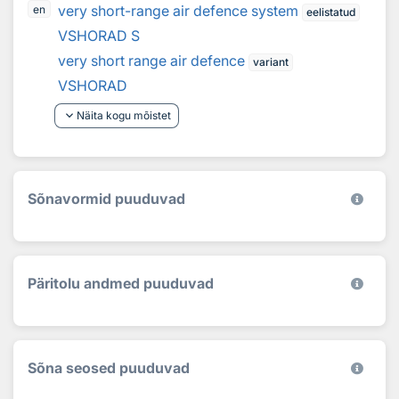
very short-range air defence system
en
eelistatud
VSHORAD S
very short range air defence
variant
VSHORAD
keyboard_arrow_down
Näita kogu mõistet
Sõnavormid puuduvad
Päritolu andmed puuduvad
Sõna seosed puuduvad