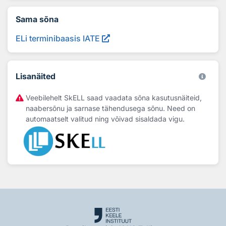
Sama sõna
ELi terminibaasis IATE
Lisanäited
Veebilehelt SkELL saad vaadata sõna kasutusnäiteid,
naabersõnu ja sarnase tähendusega sõnu. Need on
automaatselt valitud ning võivad sisaldada vigu.