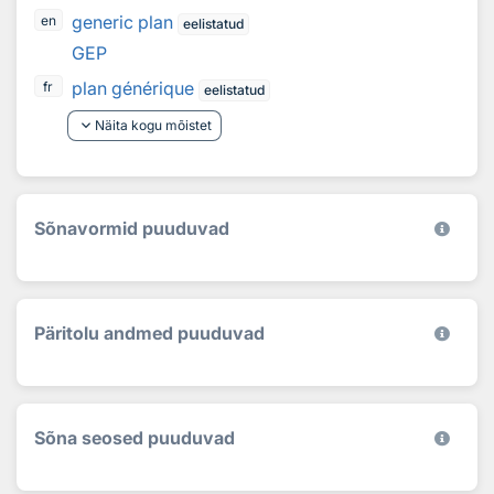
generic plan
en
eelistatud
GEP
plan générique
fr
eelistatud
keyboard_arrow_down
Näita kogu mõistet
Sõnavormid puuduvad
Päritolu andmed puuduvad
Sõna seosed puuduvad