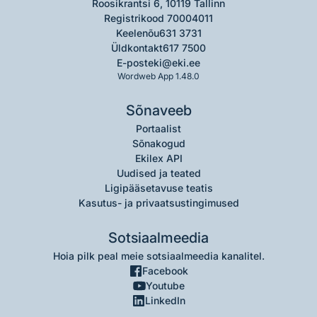
Roosikrantsi 6, 10119 Tallinn
Registrikood 70004011
Keelenõu
631 3731
Üldkontakt
617 7500
E-post
eki@eki.ee
Wordweb App 1.48.0
Sõnaveeb
Portaalist
Sõnakogud
Ekilex API
Uudised ja teated
Ligipääsetavuse teatis
Kasutus- ja privaatsustingimused
Sotsiaalmeedia
Hoia pilk peal meie sotsiaalmeedia kanalitel.
Facebook
Youtube
LinkedIn