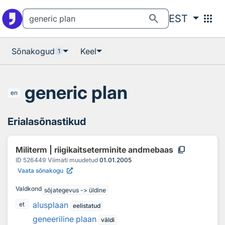
Otsingu juurde
Põhisisu juurde
search
apps
EST
Sõnakogud
Keel
1
generic plan
en
Erialasõnastikud
content_copy
Militerm | riigikaitseterminite andmebaas
ID
526449
Viimati muudetud
01.01.2005
Vaata sõnakogu
Valdkond
sõjategevus -> üldine
alusplaan
et
eelistatud
geneeriline plaan
väldi