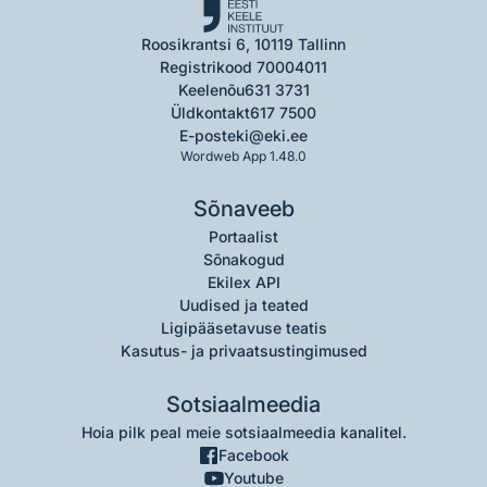
Roosikrantsi 6, 10119 Tallinn
Registrikood 70004011
Keelenõu
631 3731
Üldkontakt
617 7500
E-post
eki@eki.ee
Wordweb App 1.48.0
Sõnaveeb
Portaalist
Sõnakogud
Ekilex API
Uudised ja teated
Ligipääsetavuse teatis
Kasutus- ja privaatsustingimused
Sotsiaalmeedia
Hoia pilk peal meie sotsiaalmeedia kanalitel.
Facebook
Youtube