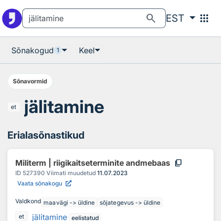
Otsingu juurde
Põhisisu juurde
search
apps
EST
Sõnakogud
Keel
1
Sõnavormid
jälitamine
et
Erialasõnastikud
content_copy
Militerm | riigikaitseterminite andmebaas
ID
527390
Viimati muudetud
11.07.2023
Vaata sõnakogu
Valdkond
maavägi -> üldine
sõjategevus -> üldine
jälitamine
et
eelistatud