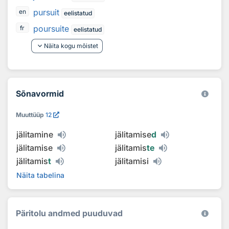
pursuit
en
eelistatud
poursuite
fr
eelistatud
keyboard_arrow_down
Näita kogu mõistet
Sõnavormid
Muuttüüp
12
jälitamine
jälitamise
d
jälitamise
jälitamis
te
jälitamis
t
jälitamisi
Näita tabelina
Päritolu andmed puuduvad