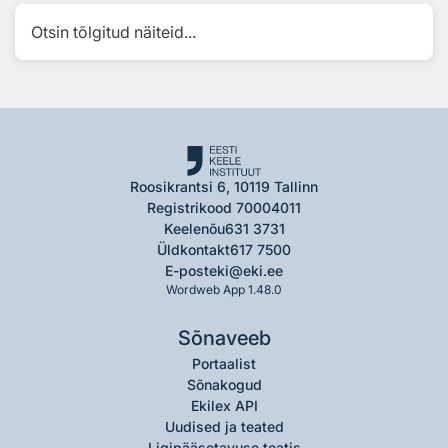
Otsin tõlgitud näiteid...
Roosikrantsi 6, 10119 Tallinn
Registrikood 70004011
Keelenõu
631 3731
Üldkontakt
617 7500
E-post
eki@eki.ee
Wordweb App 1.48.0
Sõnaveeb
Portaalist
Sõnakogud
Ekilex API
Uudised ja teated
Ligipääsetavuse teatis