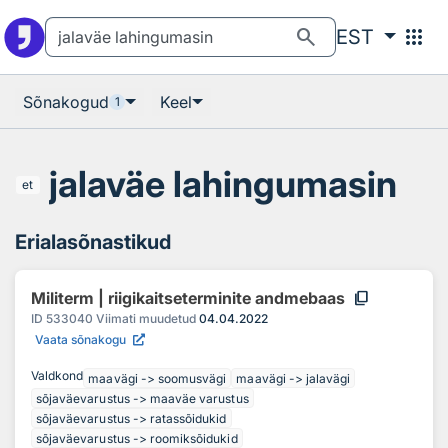
Otsingu juurde
Põhisisu juurde
search
apps
EST
Sõnakogud
Keel
1
jalaväe lahingumasin
et
Erialasõnastikud
content_copy
Militerm | riigikaitseterminite andmebaas
ID
533040
Viimati muudetud
04.04.2022
Vaata sõnakogu
Valdkond
maavägi -> soomusvägi
maavägi -> jalavägi
sõjaväevarustus -> maaväe varustus
sõjaväevarustus -> ratassõidukid
sõjaväevarustus -> roomiksõidukid