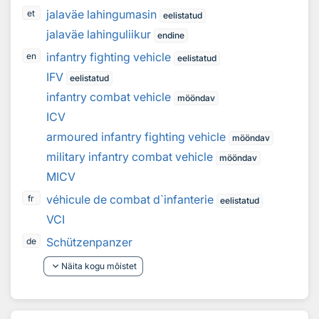
jalaväe lahingumasin
et
eelistatud
jalaväe lahinguliikur
endine
infantry fighting vehicle
en
eelistatud
IFV
eelistatud
infantry combat vehicle
mööndav
ICV
armoured infantry fighting vehicle
mööndav
military infantry combat vehicle
mööndav
MICV
véhicule de combat d`infanterie
fr
eelistatud
VCI
Schützenpanzer
de
keyboard_arrow_down
Näita kogu mõistet