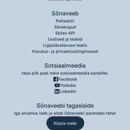
Sõnaveeb
Portaalist
Sõnakogud
Ekilex API
Uudised ja teated
Ligipääsetavuse teatis
Kasutus- ja privaatsustingimused
Sotsiaalmeedia
Hoia pilk peal meie sotsiaalmeedia kanalitel.
Facebook
Youtube
LinkedIn
Sõnaveebi tagasiside
Iga arvamus loeb ja aitab Sõnaveebi paremaks teha!
Kirjuta meile