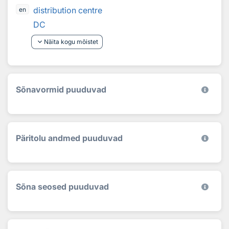
distribution centre
en
DC
keyboard_arrow_down
Näita kogu mõistet
Sõnavormid puuduvad
Päritolu andmed puuduvad
Sõna seosed puuduvad