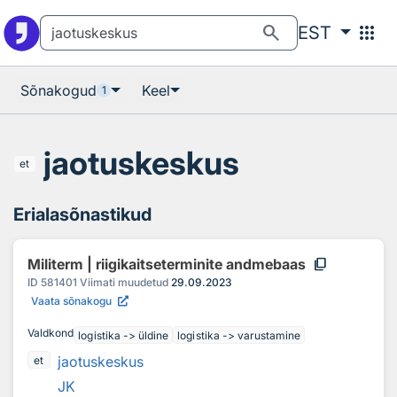
Otsingu juurde
Põhisisu juurde
search
apps
EST
Sõnakogud
Keel
1
jaotuskeskus
et
Erialasõnastikud
content_copy
Militerm | riigikaitseterminite andmebaas
ID
581401
Viimati muudetud
29.09.2023
Vaata sõnakogu
Valdkond
logistika -> üldine
logistika -> varustamine
jaotuskeskus
et
JK