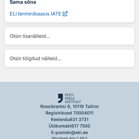
Sama sõna
ELi terminibaasis IATE
Otsin lisanäiteid...
Otsin tõlgitud näiteid...
Roosikrantsi 6, 10119 Tallinn
Registrikood 70004011
Keelenõu
631 3731
Üldkontakt
617 7500
E-post
eki@eki.ee
Wordweb App 1.48.0