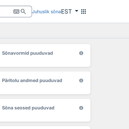
keyboard
search
apps
EST
Juhuslik sõna
Sõnavormid puuduvad
Päritolu andmed puuduvad
Sõna seosed puuduvad