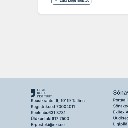
keyboard_arrow_down
Näita kogu mõistet
Sõna
Portaali
Roosikrantsi 6, 10119 Tallinn
Sõnako
Registrikood 70004011
Ekilex 
Keelenõu
631 3731
Uudised
Üldkontakt
617 7500
Ligipää
E-post
eki@eki.ee