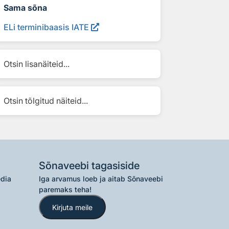
Sama sõna
ELi terminibaasis IATE
Otsin lisanäiteid...
Otsin tõlgitud näiteid...
Sõnaveebi tagasiside
edia
Iga arvamus loeb ja aitab Sõnaveebi
paremaks teha!
Kirjuta meile