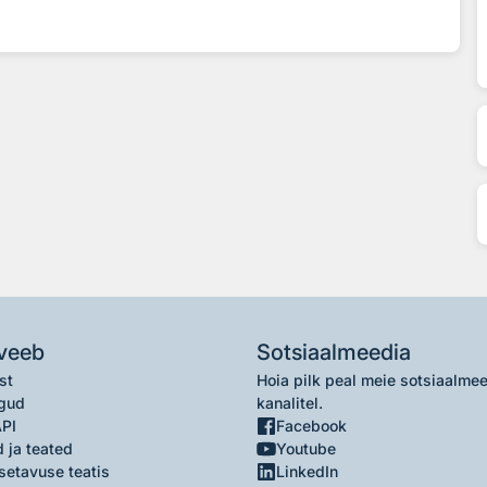
veeb
Sotsiaalmeedia
st
Hoia pilk peal meie sotsiaalme
gud
kanalitel.
API
Facebook
 ja teated
Youtube
setavuse teatis
LinkedIn