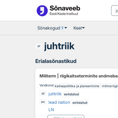
Otsingu juurde
Põhisisu juurde
Sõnakogud
Keel
1
juhtriik
et
Erialasõnastikud
Militerm | riigikaitseterminite andmeb
Valdkond
kaitsepoliitika ja planeerimine
mitmeriigi
juhtriik
et
eelistatud
lead nation
en
eelistatud
LN