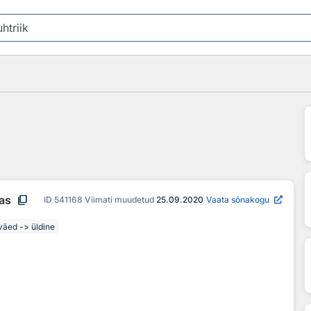
content_copy
aas
ID
541168
Viimati muudetud
25.09.2020
Vaata sõnakogu
väed -> üldine