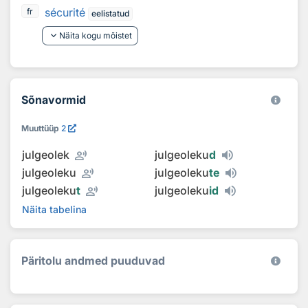
sécurité
fr
eelistatud
keyboard_arrow_down
Näita kogu mõistet
Sõnavormid
Muuttüüp
2
record_voice_over
julgeolek
julgeoleku
d
record_voice_over
julgeoleku
julgeoleku
te
record_voice_over
julgeoleku
t
julgeoleku
id
Näita tabelina
Päritolu andmed puuduvad