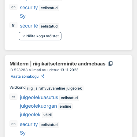
security
en
eelistatud
Sy
sécurité
fr
eelistatud
keyboard_arrow_down
Näita kogu mõistet
content_copy
Militerm | riigikaitseterminite andmebaas
ID
528288
Viimati muudetud
13.11.2023
Vaata sõnakogu
Valdkond
riigi ja rahvusvaheline julgeolek
julgeolekuasutus
et
eelistatud
julgeolekuorgan
endine
julgeolek
väldi
security
en
eelistatud
Sy