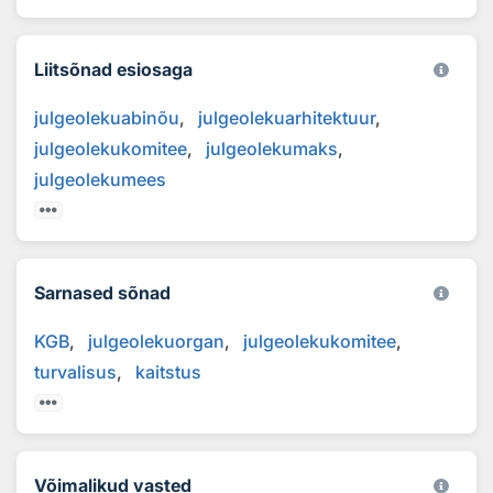
Liitsõnad esiosaga
julgeolekuabinõu
julgeolekuarhitektuur
julgeolekukomitee
julgeolekumaks
julgeolekumees
Sarnased sõnad
KGB
julgeolekuorgan
julgeolekukomitee
turvalisus
kaitstus
Võimalikud vasted