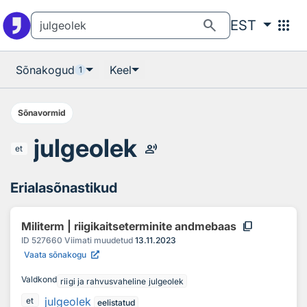
Otsingu juurde
Põhisisu juurde
search
apps
EST
Sõnakogud
Keel
1
Sõnavormid
julgeolek
record_voice_over
et
Erialasõnastikud
content_copy
Militerm | riigikaitseterminite andmebaas
ID
527660
Viimati muudetud
13.11.2023
Vaata sõnakogu
Valdkond
riigi ja rahvusvaheline julgeolek
julgeolek
et
eelistatud