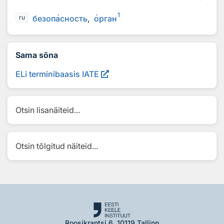
1
безоп
а
сность
о
рган
ru
Sama sõna
ELi terminibaasis IATE
Otsin lisanäiteid...
Otsin tõlgitud näiteid...
Roosikrantsi 6, 10119 Tallinn