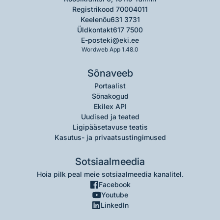
Registrikood 70004011
Keelenõu
631 3731
Üldkontakt
617 7500
E-post
eki@eki.ee
Wordweb App 1.48.0
Sõnaveeb
Portaalist
Sõnakogud
Ekilex API
Uudised ja teated
Ligipääsetavuse teatis
Kasutus- ja privaatsustingimused
Sotsiaalmeedia
Hoia pilk peal meie sotsiaalmeedia kanalitel.
Facebook
Youtube
LinkedIn