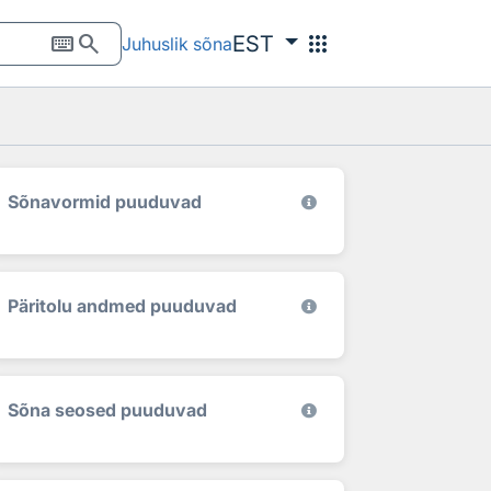
keyboard
search
apps
EST
Juhuslik sõna
Sõnavormid puuduvad
Päritolu andmed puuduvad
Sõna seosed puuduvad