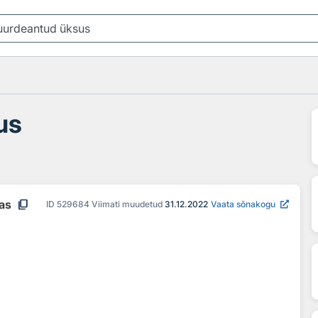
us
content_copy
aas
ID
529684
Viimati muudetud
31.12.2022
Vaata sõnakogu