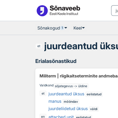
Otsingu juurde
Põhisisu juurde
Sõnakogud
Keel
1
juurdeantud üks
et
Erialasõnastikud
Militerm | riigikaitseterminite andmeb
Valdkond
sõjategevus -> üldine
juurdeantud üksus
et
eelistatud
manus
mööndav
juurdeliidetud üksus
väldi
attached unit
en
eelistatud