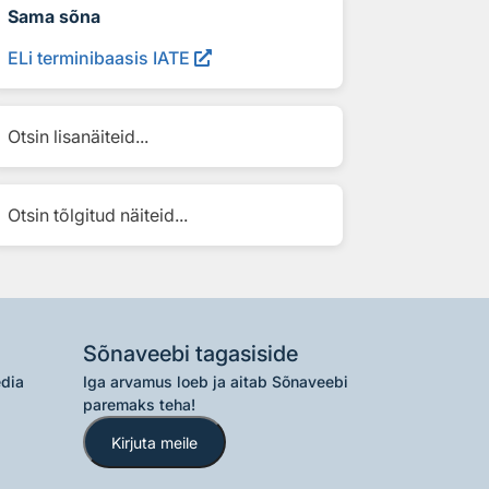
Sama sõna
ELi terminibaasis IATE
Otsin lisanäiteid...
Otsin tõlgitud näiteid...
Sõnaveebi tagasiside
edia
Iga arvamus loeb ja aitab Sõnaveebi
paremaks teha!
Kirjuta meile