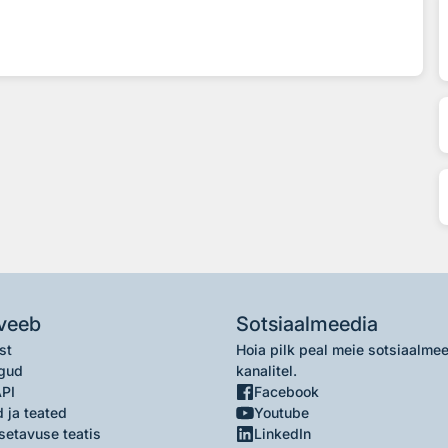
veeb
Sotsiaalmeedia
st
Hoia pilk peal meie sotsiaalme
gud
kanalitel.
API
Facebook
 ja teated
Youtube
setavuse teatis
LinkedIn