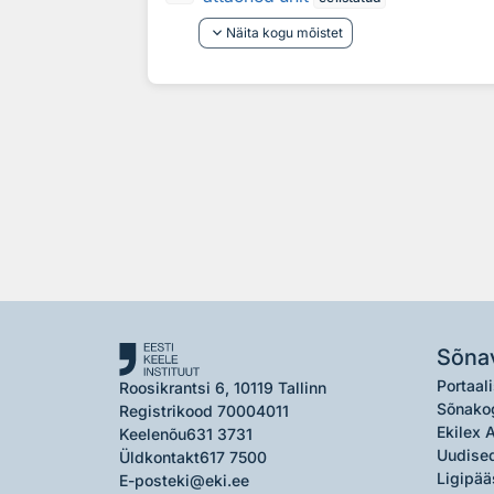
keyboard_arrow_down
Näita kogu mõistet
Sõna
Portaali
Roosikrantsi 6, 10119 Tallinn
Sõnako
Registrikood 70004011
Ekilex 
Keelenõu
631 3731
Uudised
Üldkontakt
617 7500
Ligipää
E-post
eki@eki.ee