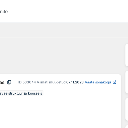
content_copy
aas
ID
533044
Viimati muudetud
07.11.2023
Vaata sõnakogu
aväe struktuur ja koosseis