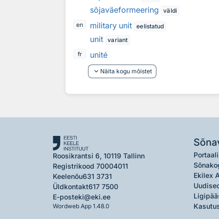
sõjaväeformeering
väldi
military unit
en
eelistatud
unit
variant
unité
fr
keyboard_arrow_down
Näita kogu mõistet
Sõna
Portaali
Roosikrantsi 6, 10119 Tallinn
Sõnako
Registrikood 70004011
Ekilex 
Keelenõu
631 3731
Uudised
Üldkontakt
617 7500
Ligipää
E-post
eki@eki.ee
Kasutus
Wordweb App 1.48.0