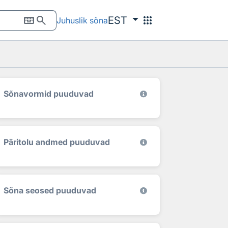
keyboard
search
apps
EST
Juhuslik sõna
Sõnavormid puuduvad
Päritolu andmed puuduvad
Sõna seosed puuduvad