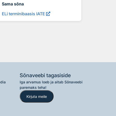
Sama sõna
ELi terminibaasis IATE
Sõnaveebi tagasiside
edia
Iga arvamus loeb ja aitab Sõnaveebi
paremaks teha!
Kirjuta meile