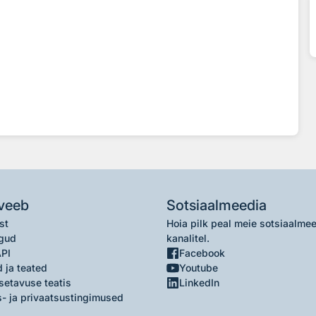
veeb
Sotsiaalmeedia
st
Hoia pilk peal meie sotsiaalme
gud
kanalitel.
API
Facebook
 ja teated
Youtube
setavuse teatis
LinkedIn
- ja privaatsustingimused