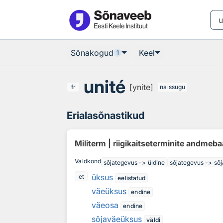
Otsingu juurde
Põhisisu juurde
Sõnakogud
Keel
1
unité
[ynite]
fr
naissugu
Erialasõnastikud
Militerm | riigikaitseterminite andmeb
Valdkond
sõjategevus -> üldine
sõjategevus -> sõj
üksus
et
eelistatud
väeüksus
endine
väeosa
endine
sõjaväeüksus
väldi