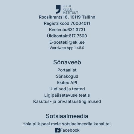
Roosikrantsi 6, 10119 Tallinn
Registrikood 70004011
Keelenõu
631 3731
Üldkontakt
617 7500
E-post
eki@eki.ee
Wordweb App 1.48.0
Sõnaveeb
Portaalist
Sõnakogud
Ekilex API
Uudised ja teated
Ligipääsetavuse teatis
Kasutus- ja privaatsustingimused
Sotsiaalmeedia
Hoia pilk peal meie sotsiaalmeedia kanalitel.
Facebook