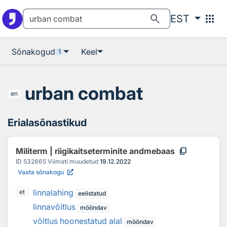
Otsingu juurde
Põhisisu juurde
search
apps
EST
Sõnakogud
Keel
1
urban combat
en
Erialasõnastikud
content_copy
Militerm | riigikaitseterminite andmebaas
ID
532865
Viimati muudetud
19.12.2022
Vaata sõnakogu
linnalahing
et
eelistatud
linnavõitlus
mööndav
võitlus hoonestatud alal
mööndav