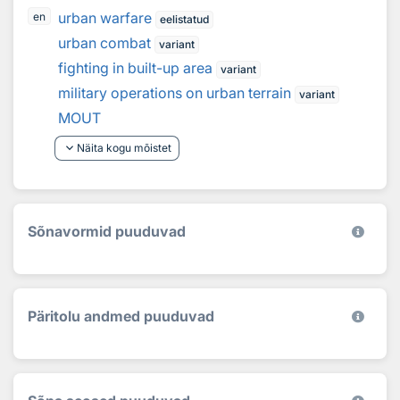
urban warfare
en
eelistatud
urban combat
variant
fighting in built-up area
variant
military operations on urban terrain
variant
MOUT
keyboard_arrow_down
Näita kogu mõistet
Sõnavormid puuduvad
Päritolu andmed puuduvad