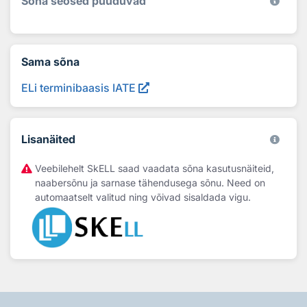
Sõna seosed puuduvad
Sama sõna
ELi terminibaasis IATE
Lisanäited
Veebilehelt SkELL saad vaadata sõna kasutusnäiteid,
naabersõnu ja sarnase tähendusega sõnu. Need on
automaatselt valitud ning võivad sisaldada vigu.