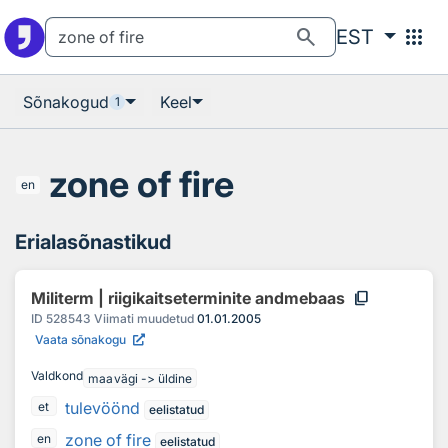
Otsingu juurde
Põhisisu juurde
search
apps
EST
Sõnakogud
Keel
1
zone of fire
en
Erialasõnastikud
content_copy
Militerm | riigikaitseterminite andmebaas
ID
528543
Viimati muudetud
01.01.2005
Vaata sõnakogu
Valdkond
maavägi -> üldine
tulevöönd
et
eelistatud
zone of fire
en
eelistatud