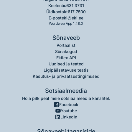
Keelenõu
631 3731
Üldkontakt
617 7500
E-post
eki@eki.ee
Wordweb App 1.48.0
Sõnaveeb
Portaalist
Sõnakogud
Ekilex API
Uudised ja teated
Ligipääsetavuse teatis
Kasutus- ja privaatsustingimused
Sotsiaalmeedia
Hoia pilk peal meie sotsiaalmeedia kanalitel.
Facebook
Youtube
LinkedIn
Sõnaveebi tagasiside