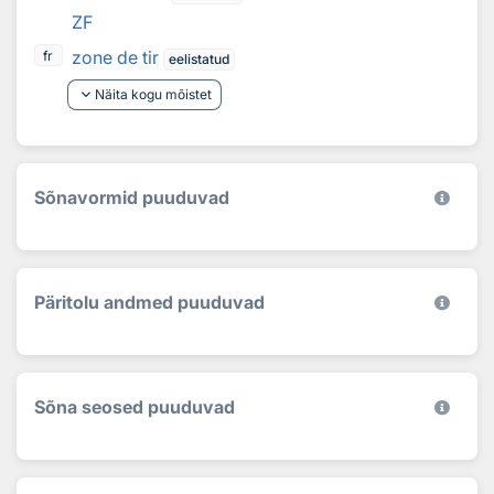
ZF
zone de tir
fr
eelistatud
keyboard_arrow_down
Näita kogu mõistet
Sõnavormid puuduvad
Päritolu andmed puuduvad
Sõna seosed puuduvad