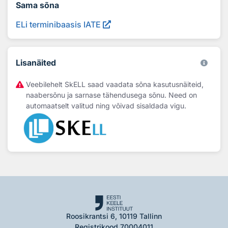
Sama sõna
ELi terminibaasis IATE
Lisanäited
Veebilehelt SkELL saad vaadata sõna kasutusnäiteid,
naabersõnu ja sarnase tähendusega sõnu. Need on
automaatselt valitud ning võivad sisaldada vigu.
Roosikrantsi 6, 10119 Tallinn
Registrikood 70004011