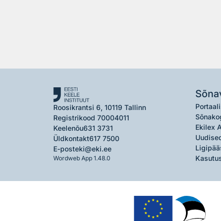
Sõna
Portaali
Roosikrantsi 6, 10119 Tallinn
Sõnako
Registrikood 70004011
Ekilex 
Keelenõu
631 3731
Uudised
Üldkontakt
617 7500
Ligipää
E-post
eki@eki.ee
Kasutus
Wordweb App 1.48.0