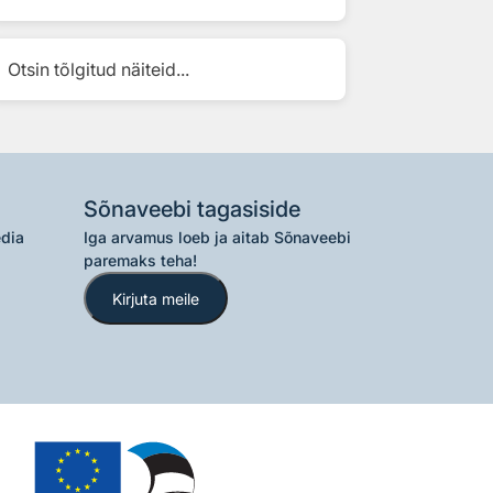
Otsin tõlgitud näiteid...
Sõnaveebi tagasiside
edia
Iga arvamus loeb ja aitab Sõnaveebi
paremaks teha!
Kirjuta meile