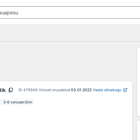
content_copy
tik
ID
479906
Viimati muudetud
03.01.2022
Vaata sõnakogu
3–6 vanuserühm