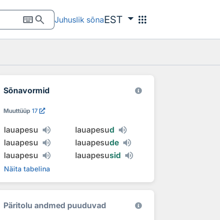
keyboard
search
apps
EST
Juhuslik sõna
Sõnavormid
Muuttüüp
17
lauapesu
lauapesu
d
lauapesu
lauapesu
de
lauapesu
lauapesu
sid
Näita tabelina
Päritolu andmed puuduvad