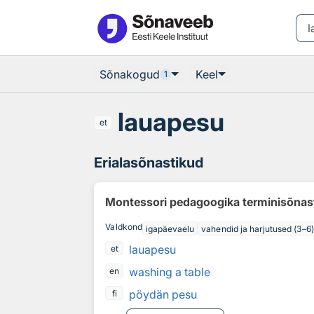
Otsingu juurde
Põhisisu juurde
Sõnakogud
Keel
1
lauapesu
et
Erialasõnastikud
Montessori pedagoogika terminisõnas
Valdkond
igapäevaelu
vahendid ja harjutused (3–6)
lauapesu
et
washing a table
en
pöydän pesu
fi