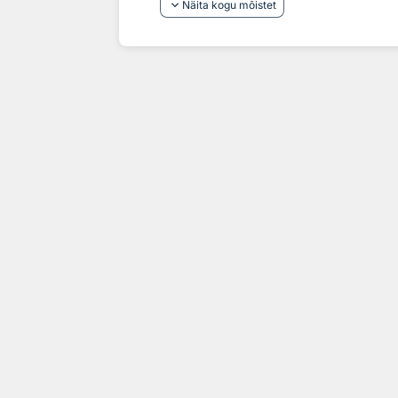
keyboard_arrow_down
Näita kogu mõistet