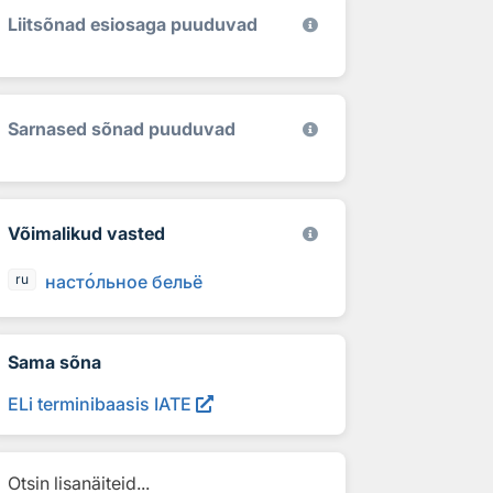
Liitsõnad esiosaga puuduvad
Sarnased sõnad puuduvad
Võimalikud vasted
наст
о
льное бельё
ru
Sama sõna
ELi terminibaasis IATE
Otsin lisanäiteid...