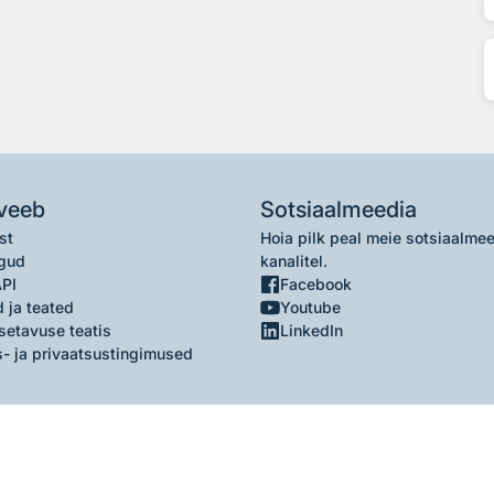
veeb
Sotsiaalmeedia
st
Hoia pilk peal meie sotsiaalme
gud
kanalitel.
API
Facebook
 ja teated
Youtube
setavuse teatis
LinkedIn
- ja privaatsustingimused