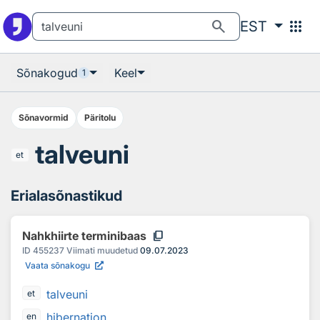
Otsingu juurde
Põhisisu juurde
search
apps
EST
Sõnakogud
Keel
1
Sõnavormid
Päritolu
talveuni
et
Erialasõnastikud
content_copy
Nahkhiirte terminibaas
ID
455237
Viimati muudetud
09.07.2023
Vaata sõnakogu
talveuni
et
hibernation
en