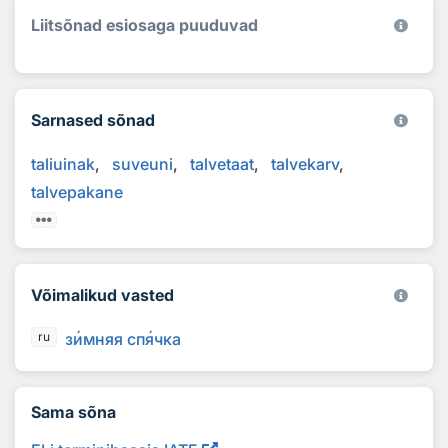
Liitsõnad esiosaga puuduvad
Sarnased sõnad
taliuinak
suveuni
talvetaat
talvekarv
talvepakane
Võimalikud vasted
з
и
мняя сп
я
чка
ru
Sama sõna