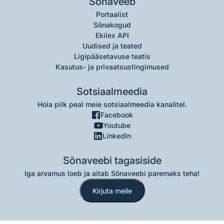
Sõnaveeb
Portaalist
Sõnakogud
Ekilex API
Uudised ja teated
Ligipääsetavuse teatis
Kasutus- ja privaatsustingimused
Sotsiaalmeedia
Hoia pilk peal meie sotsiaalmeedia kanalitel.
Facebook
Youtube
LinkedIn
Sõnaveebi tagasiside
Iga arvamus loeb ja aitab Sõnaveebi paremaks teha!
Kirjuta meile