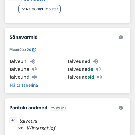
keyboard_arrow_down
Näita kogu mõistet
Sõnavormid
Muuttüüp
20
talveuni
talveune
d
talveune
talveune
de
talveun
d
talveune
sid
Näita tabelina
Päritolu andmed
tõlkelaen
talveuni
et
Winterschlaf
de