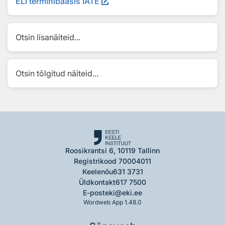
ELi terminibaasis IATE
Otsin lisanäiteid...
Otsin tõlgitud näiteid...
Roosikrantsi 6, 10119 Tallinn
Registrikood 70004011
Keelenõu
631 3731
Üldkontakt
617 7500
E-post
eki@eki.ee
Wordweb App 1.48.0