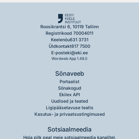
Roosikrantsi 6, 10119 Tallinn
Registrikood 70004011
Keelenõu
631 3731
Üldkontakt
617 7500
E-post
eki@eki.ee
Wordweb App 1.48.0
Sõnaveeb
Portaalist
Sõnakogud
Ekilex API
Uudised ja teated
Ligipääsetavuse teatis
Kasutus- ja privaatsustingimused
Sotsiaalmeedia
Hoia pilk peal meie sotsiaalmeedia kanalitel.