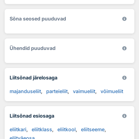
Sõna seosed puuduvad
Ühendid puuduvad
Liitsõnad järelosaga
majanduseliit
parteieliit
vaimueliit
võimueliit
Liitsõnad esiosaga
eliitkari
eliitklass
eliitkool
eliitseeme
eliitväeosa