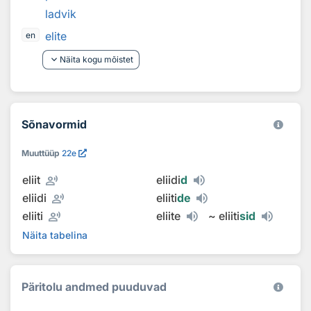
ladvik
elite
en
keyboard_arrow_down
Näita kogu mõistet
Sõnavormid
Muuttüüp
22e
record_voice_over
eliit
eliidi
d
record_voice_over
eliidi
eliiti
de
record_voice_over
eliiti
eliite
~
eliiti
sid
Näita tabelina
Päritolu andmed puuduvad