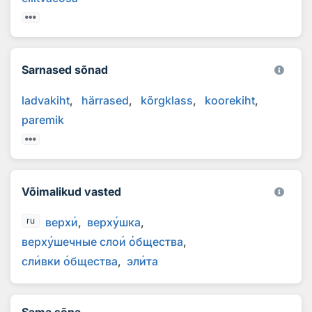
Sarnased sõnad
ladvakiht
härrased
kõrgklass
koorekiht
paremik
Võimalikud vasted
верх
и
верх
у
шка
ru
верх
у
шечные сло
и
о
бщества
сл
и
вки
о
бщества
эл
и
та
Sama sõna