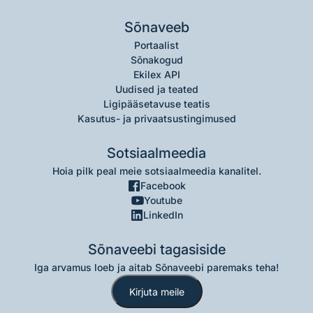
Sõnaveeb
Portaalist
Sõnakogud
Ekilex API
Uudised ja teated
Ligipääsetavuse teatis
Kasutus- ja privaatsustingimused
Sotsiaalmeedia
Hoia pilk peal meie sotsiaalmeedia kanalitel.
Facebook
Youtube
LinkedIn
Sõnaveebi tagasiside
Iga arvamus loeb ja aitab Sõnaveebi paremaks teha!
Kirjuta meile