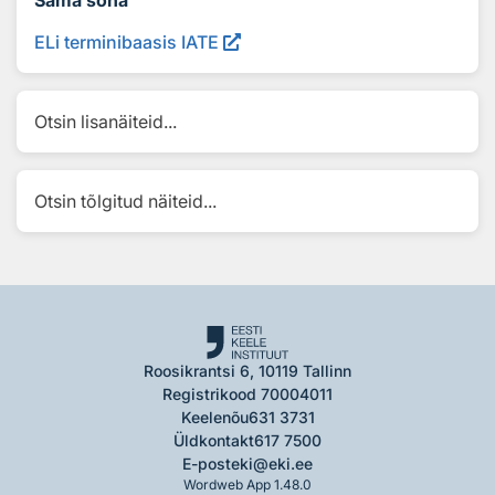
ELi terminibaasis IATE
Otsin lisanäiteid...
Otsin tõlgitud näiteid...
Roosikrantsi 6, 10119 Tallinn
Registrikood 70004011
Keelenõu
631 3731
Üldkontakt
617 7500
E-post
eki@eki.ee
Wordweb App 1.48.0