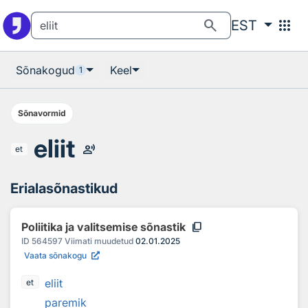
Otsingu juurde
Põhisisu juurde
search
apps
EST
Sõnakogud
Keel
1
Sõnavormid
eliit
record_voice_over
et
Erialasõnastikud
content_copy
Poliitika ja valitsemise sõnastik
ID
564597
Viimati muudetud
02.01.2025
Vaata sõnakogu
eliit
et
paremik