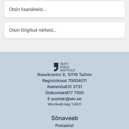
Otsin lisanäiteid...
Otsin tõlgitud näiteid...
Roosikrantsi 6, 10119 Tallinn
Registrikood 70004011
Keelenõu
631 3731
Üldkontakt
617 7500
E-post
eki@eki.ee
Wordweb App 1.48.0
Sõnaveeb
Portaalist