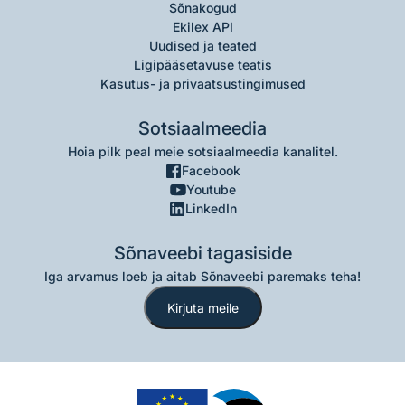
Sõnakogud
Ekilex API
Uudised ja teated
Ligipääsetavuse teatis
Kasutus- ja privaatsustingimused
Sotsiaalmeedia
Hoia pilk peal meie sotsiaalmeedia kanalitel.
Facebook
Youtube
LinkedIn
Sõnaveebi tagasiside
Iga arvamus loeb ja aitab Sõnaveebi paremaks teha!
Kirjuta meile