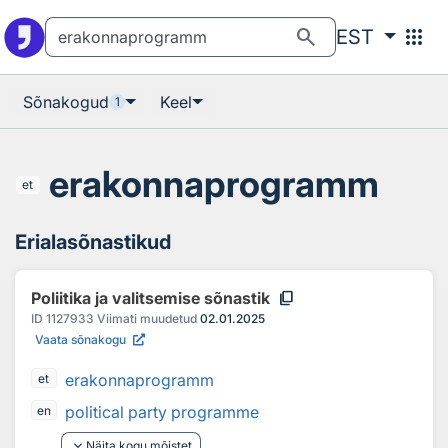
Otsingu juurde
Põhisisu juurde
search
apps
EST
Sõnakogud
Keel
1
erakonnaprogramm
et
Erialasõnastikud
content_copy
Poliitika ja valitsemise sõnastik
ID
1127933
Viimati muudetud
02.01.2025
Vaata sõnakogu
erakonnaprogramm
et
political party programme
en
keyboard_arrow_down
Näita kogu mõistet