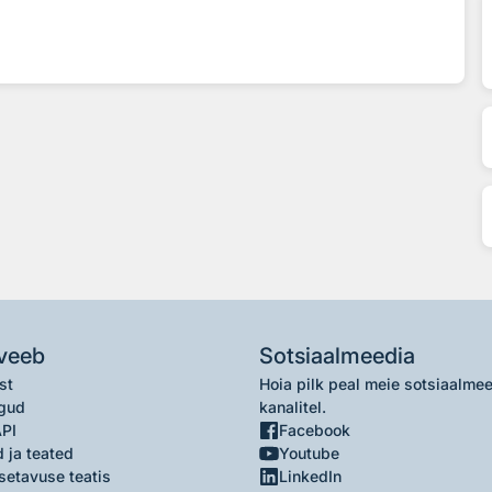
veeb
Sotsiaalmeedia
st
Hoia pilk peal meie sotsiaalme
gud
kanalitel.
API
Facebook
 ja teated
Youtube
setavuse teatis
LinkedIn