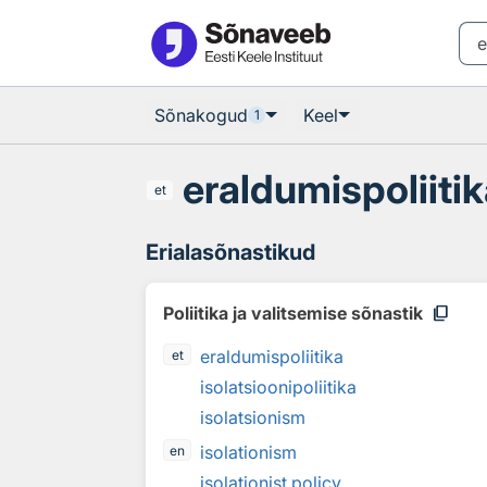
Otsingu juurde
Põhisisu juurde
Sõnakogud
Keel
1
eraldumispoliiti
et
Erialasõnastikud
content_copy
Poliitika ja valitsemise sõnastik
eraldumispoliitika
et
isolatsioonipoliitika
isolatsionism
isolationism
en
isolationist policy