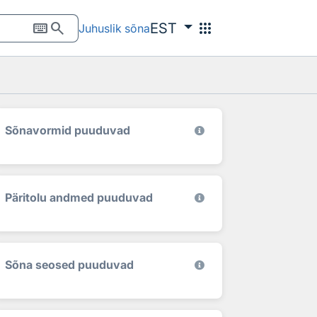
keyboard
search
apps
EST
Juhuslik sõna
Sõnavormid puuduvad
Päritolu andmed puuduvad
Sõna seosed puuduvad