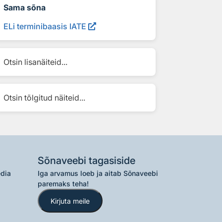
Sama sõna
ELi terminibaasis IATE
Otsin lisanäiteid...
Otsin tõlgitud näiteid...
Sõnaveebi tagasiside
edia
Iga arvamus loeb ja aitab Sõnaveebi
paremaks teha!
Kirjuta meile