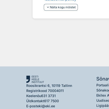
keyboard_arrow_down
Näita kogu mõistet
Sõna
Portaali
Roosikrantsi 6, 10119 Tallinn
Sõnako
Registrikood 70004011
Ekilex 
Keelenõu
631 3731
Uudised
Üldkontakt
617 7500
Ligipää
E-post
eki@eki.ee