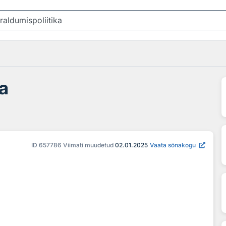
ka
ID
657786
Viimati muudetud
02.01.2025
Vaata sõnakogu