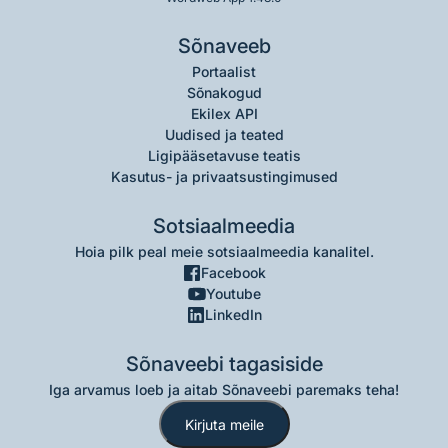
Sõnaveeb
Portaalist
Sõnakogud
Ekilex API
Uudised ja teated
Ligipääsetavuse teatis
Kasutus- ja privaatsustingimused
Sotsiaalmeedia
Hoia pilk peal meie sotsiaalmeedia kanalitel.
Facebook
Youtube
LinkedIn
Sõnaveebi tagasiside
Iga arvamus loeb ja aitab Sõnaveebi paremaks teha!
Kirjuta meile