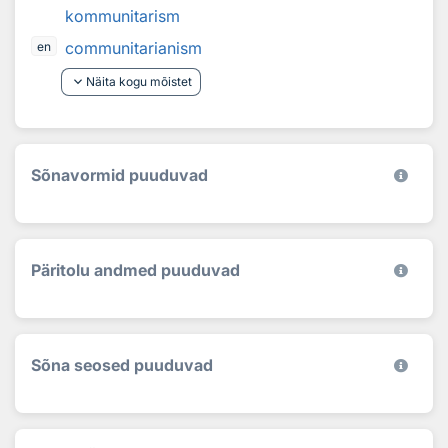
kommunitarism
communitarianism
en
keyboard_arrow_down
Näita kogu mõistet
Sõnavormid puuduvad
Päritolu andmed puuduvad
Sõna seosed puuduvad