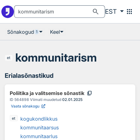
Otsingu juurde
Põhisisu juurde
search
apps
EST
Sõnakogud
Keel
1
kommunitarism
et
Erialasõnastikud
content_copy
Poliitika ja valitsemise sõnastik
ID
564898
Viimati muudetud
02.01.2025
Vaata sõnakogu
kogukondlikkus
et
kommunitaarsus
kommunitaarlus