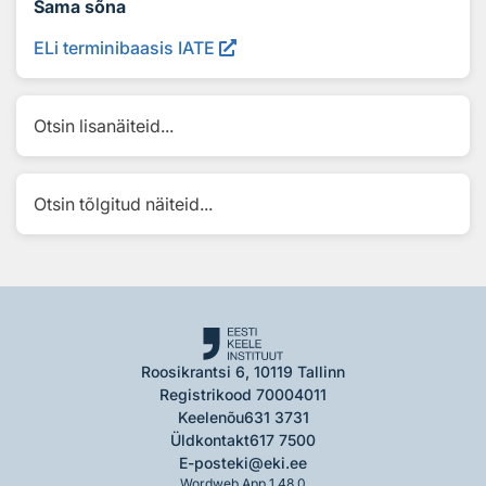
Sama sõna
ELi terminibaasis IATE
Otsin lisanäiteid...
Otsin tõlgitud näiteid...
Roosikrantsi 6, 10119 Tallinn
Registrikood 70004011
Keelenõu
631 3731
Üldkontakt
617 7500
E-post
eki@eki.ee
Wordweb App 1.48.0