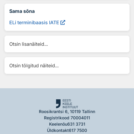
Sama sõna
ELi terminibaasis IATE
Otsin lisanäiteid...
Otsin tõlgitud näiteid...
Roosikrantsi 6, 10119 Tallinn
Registrikood 70004011
Keelenõu
631 3731
Üldkontakt
617 7500