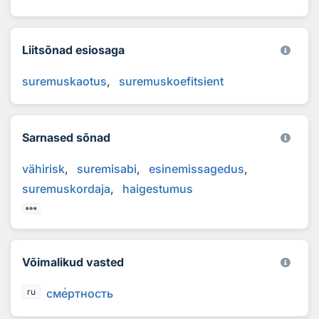
Liitsõnad esiosaga
suremuskaotus
suremuskoefitsient
Sarnased sõnad
vähirisk
suremisabi
esinemissagedus
suremuskordaja
haigestumus
Võimalikud vasted
см
е
ртность
ru