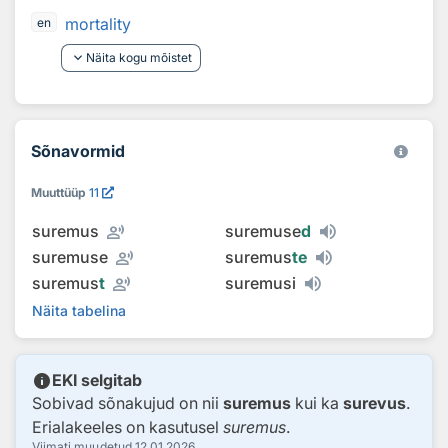
mortality
en
keyboard_arrow_down
Näita kogu mõistet
Sõnavormid
Muuttüüp
11
record_voice_over
suremus
suremuse
d
record_voice_over
suremuse
suremus
te
record_voice_over
suremus
t
suremusi
Näita tabelina
info
EKI selgitab
Sobivad sõnakujud on nii
suremus
kui ka
surevus
.
Erialakeeles on kasutusel
suremus
.
Viimati muudetud
12.01.2026