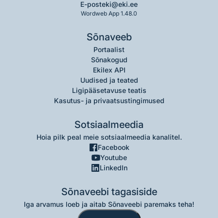
E-post
eki@eki.ee
Wordweb App 1.48.0
Sõnaveeb
Portaalist
Sõnakogud
Ekilex API
Uudised ja teated
Ligipääsetavuse teatis
Kasutus- ja privaatsustingimused
Sotsiaalmeedia
Hoia pilk peal meie sotsiaalmeedia kanalitel.
Facebook
Youtube
LinkedIn
Sõnaveebi tagasiside
Iga arvamus loeb ja aitab Sõnaveebi paremaks teha!