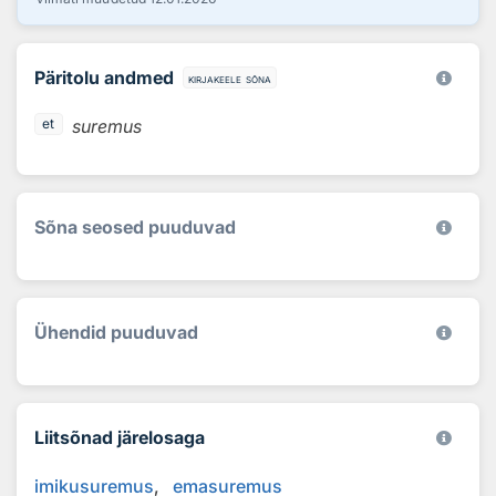
Päritolu andmed
kirjakeele sõna
suremus
et
Sõna seosed puuduvad
Ühendid puuduvad
Liitsõnad järelosaga
imikusuremus
emasuremus