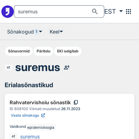
Otsingu juurde
Põhisisu juurde
search
apps
EST
Sõnakogud
Keel
1
Sõnavormid
Päritolu
EKI selgitab
suremus
record_voice_over
et
Erialasõnastikud
content_copy
Rahvatervishoiu sõnastik
ID
608100
Viimati muudetud
26.11.2023
Vaata sõnakogu
Valdkond
epidemioloogia
suremus
et