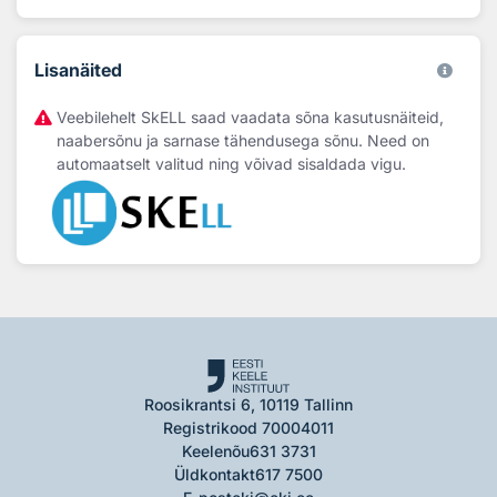
Lisanäited
Veebilehelt SkELL saad vaadata sõna kasutusnäiteid,
naabersõnu ja sarnase tähendusega sõnu. Need on
automaatselt valitud ning võivad sisaldada vigu.
Roosikrantsi 6, 10119 Tallinn
Registrikood 70004011
Keelenõu
631 3731
Üldkontakt
617 7500