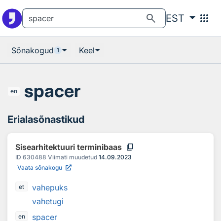
Otsingu juurde
Põhisisu juurde
search
apps
EST
Sõnakogud
Keel
1
spacer
en
Erialasõnastikud
content_copy
Sisearhitektuuri terminibaas
ID
630488
Viimati muudetud
14.09.2023
Vaata sõnakogu
vahepuks
et
vahetugi
spacer
en