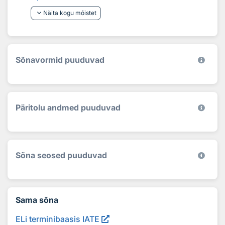
keyboard_arrow_down
Näita kogu mõistet
Sõnavormid puuduvad
Päritolu andmed puuduvad
Sõna seosed puuduvad
Sama sõna
ELi terminibaasis IATE