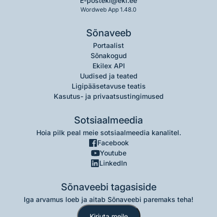
E-post
eki@eki.ee
Wordweb App 1.48.0
Sõnaveeb
Portaalist
Sõnakogud
Ekilex API
Uudised ja teated
Ligipääsetavuse teatis
Kasutus- ja privaatsustingimused
Sotsiaalmeedia
Hoia pilk peal meie sotsiaalmeedia kanalitel.
Facebook
Youtube
LinkedIn
Sõnaveebi tagasiside
Iga arvamus loeb ja aitab Sõnaveebi paremaks teha!
Kirjuta meile