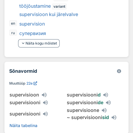
tööjõustamine
variant
supervisioon kui järelvalve
supervision
en
cупервизия
ru
keyboard_arrow_down
Näita kogu mõistet
Sõnavormid
Muuttüüp
22e
supervisioon
supervisiooni
d
supervisiooni
supervisiooni
de
supervisioone
supervisiooni
~
supervisiooni
sid
Näita tabelina