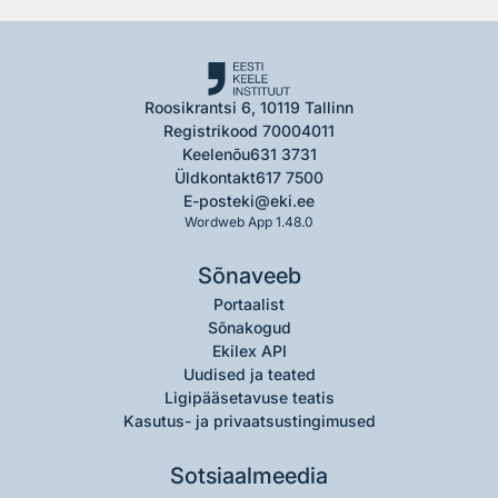
Roosikrantsi 6, 10119 Tallinn
Registrikood 70004011
Keelenõu
631 3731
Üldkontakt
617 7500
E-post
eki@eki.ee
Wordweb App 1.48.0
Sõnaveeb
Portaalist
Sõnakogud
Ekilex API
Uudised ja teated
Ligipääsetavuse teatis
Kasutus- ja privaatsustingimused
Sotsiaalmeedia