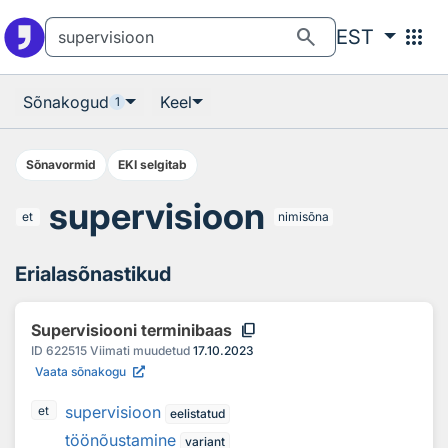
Otsingu juurde
Põhisisu juurde
search
apps
EST
Sõnakogud
Keel
1
Sõnavormid
EKI selgitab
supervisioon
et
nimisõna
Erialasõnastikud
content_copy
Supervisiooni terminibaas
ID
622515
Viimati muudetud
17.10.2023
Vaata sõnakogu
supervisioon
et
eelistatud
töönõustamine
variant