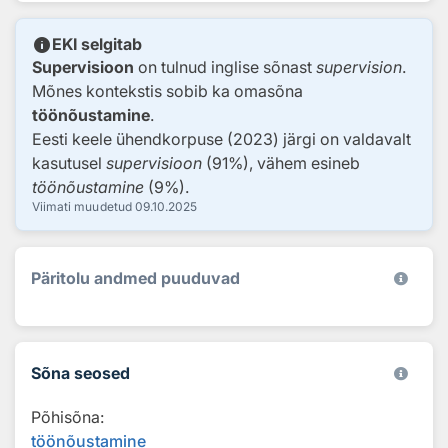
info
EKI selgitab
Supervisioon
on tulnud inglise sõnast
supervision
.
Mõnes kontekstis sobib ka omasõna
töönõustamine
.
Eesti keele ühendkorpuse (2023) järgi on valdavalt
kasutusel
supervisioon
(91%), vähem esineb
töönõustamine
(9%).
Viimati muudetud
09.10.2025
Päritolu andmed puuduvad
Sõna seosed
Põhisõna:
töönõustamine