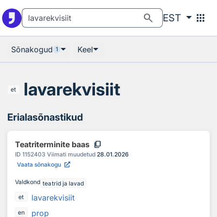
Otsingu juurde
Põhisisu juurde
search
apps
EST
Sõnakogud
Keel
1
lavarekvisiit
et
Erialasõnastikud
content_copy
Teatriterminite baas
ID
1152403
Viimati muudetud
28.01.2026
Vaata sõnakogu
Valdkond
teatrid ja lavad
lavarekvisiit
et
prop
en