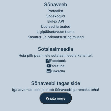
Sõnaveeb
Portaalist
Sõnakogud
Ekilex API
Uudised ja teated
Ligipääsetavuse teatis
Kasutus- ja privaatsustingimused
Sotsiaalmeedia
Hoia pilk peal meie sotsiaalmeedia kanalitel.
Facebook
Youtube
LinkedIn
Sõnaveebi tagasiside
Iga arvamus loeb ja aitab Sõnaveebi paremaks teha!
Kirjuta meile