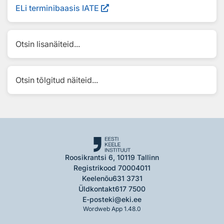
ELi terminibaasis IATE
Otsin lisanäiteid...
Otsin tõlgitud näiteid...
Roosikrantsi 6, 10119 Tallinn
Registrikood 70004011
Keelenõu
631 3731
Üldkontakt
617 7500
E-post
eki@eki.ee
Wordweb App 1.48.0