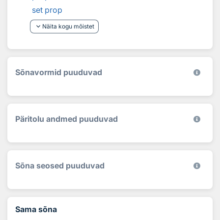
set prop
keyboard_arrow_down
Näita kogu mõistet
Sõnavormid puuduvad
Päritolu andmed puuduvad
Sõna seosed puuduvad
Sama sõna