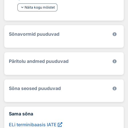
keyboard_arrow_down
Näita kogu mõistet
Sõnavormid puuduvad
Päritolu andmed puuduvad
Sõna seosed puuduvad
Sama sõna
ELi terminibaasis IATE