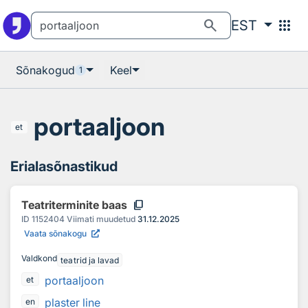
Otsingu juurde
Põhisisu juurde
search
apps
EST
Sõnakogud
Keel
1
portaaljoon
et
Erialasõnastikud
content_copy
Teatriterminite baas
ID
1152404
Viimati muudetud
31.12.2025
Vaata sõnakogu
Valdkond
teatrid ja lavad
portaaljoon
et
plaster line
en