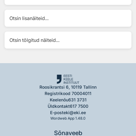
Otsin lisanäiteid...
Otsin tõlgitud näiteid...
Roosikrantsi 6, 10119 Tallinn
Registrikood 70004011
Keelenõu
631 3731
Üldkontakt
617 7500
E-post
eki@eki.ee
Wordweb App 1.48.0
Sõnaveeb