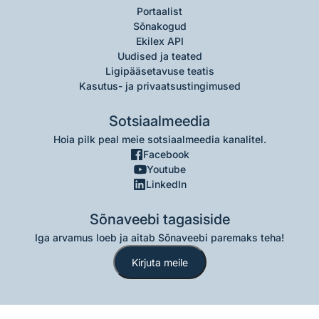
Portaalist
Sõnakogud
Ekilex API
Uudised ja teated
Ligipääsetavuse teatis
Kasutus- ja privaatsustingimused
Sotsiaalmeedia
Hoia pilk peal meie sotsiaalmeedia kanalitel.
Facebook
Youtube
LinkedIn
Sõnaveebi tagasiside
Iga arvamus loeb ja aitab Sõnaveebi paremaks teha!
Kirjuta meile