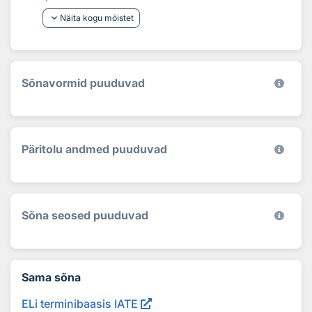
keyboard_arrow_down
Näita kogu mõistet
Sõnavormid puuduvad
Päritolu andmed puuduvad
Sõna seosed puuduvad
Sama sõna
ELi terminibaasis IATE