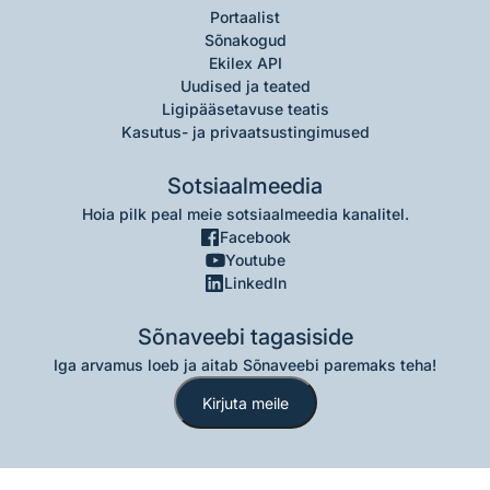
Portaalist
Sõnakogud
Ekilex API
Uudised ja teated
Ligipääsetavuse teatis
Kasutus- ja privaatsustingimused
Sotsiaalmeedia
Hoia pilk peal meie sotsiaalmeedia kanalitel.
Facebook
Youtube
LinkedIn
Sõnaveebi tagasiside
Iga arvamus loeb ja aitab Sõnaveebi paremaks teha!
Kirjuta meile