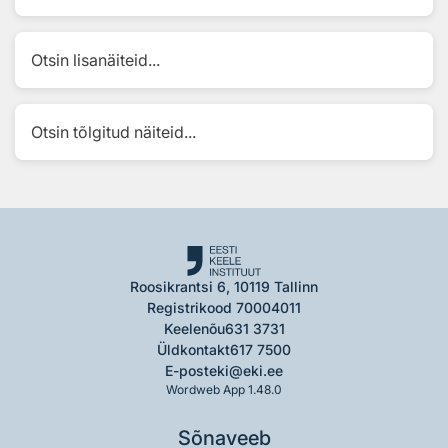
Otsin lisanäiteid...
Otsin tõlgitud näiteid...
Roosikrantsi 6, 10119 Tallinn
Registrikood 70004011
Keelenõu
631 3731
Üldkontakt
617 7500
E-post
eki@eki.ee
Wordweb App 1.48.0
Sõnaveeb