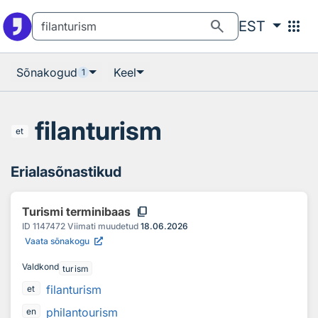
Otsingu juurde
Põhisisu juurde
search
apps
EST
Sõnakogud
Keel
1
filanturism
et
Erialasõnastikud
content_copy
Turismi terminibaas
ID
1147472
Viimati muudetud
18.06.2026
Vaata sõnakogu
Valdkond
turism
filanturism
et
philantourism
en