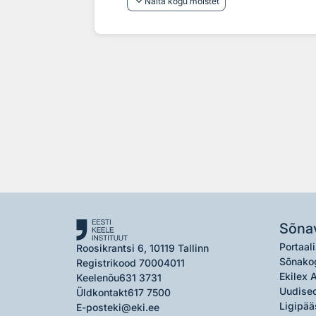
keyboard_arrow_down
Näita kogu mõistet
Sõna
Portaali
Roosikrantsi 6, 10119 Tallinn
Sõnako
Registrikood 70004011
Ekilex 
Keelenõu
631 3731
Uudised
Üldkontakt
617 7500
Ligipää
E-post
eki@eki.ee