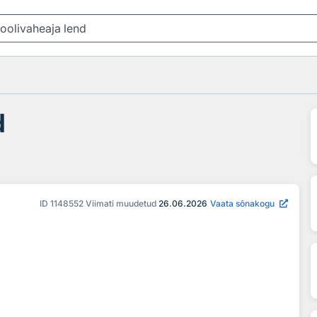
d
ID
1148552
Viimati muudetud
26.06.2026
Vaata sõnakogu