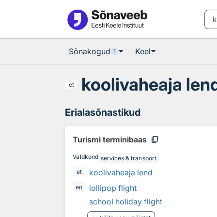
Otsingu juurde
Põhisisu juurde
Sõnakogud
Keel
1
koolivaheaja len
et
Erialasõnastikud
content_copy
Turismi terminibaas
Valdkond
services & transport
koolivaheaja lend
et
lollipop flight
en
school holiday flight