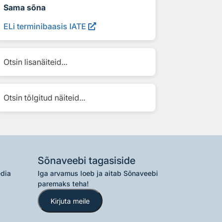
Sama sõna
ELi terminibaasis IATE
Otsin lisanäiteid...
Otsin tõlgitud näiteid...
Sõnaveebi tagasiside
edia
Iga arvamus loeb ja aitab Sõnaveebi
paremaks teha!
Kirjuta meile