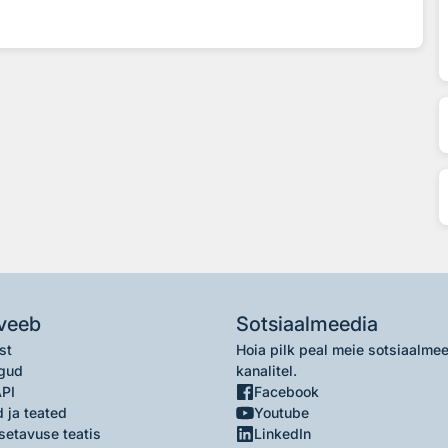
veeb
Sotsiaalmeedia
st
Hoia pilk peal meie sotsiaalme
gud
kanalitel.
API
Facebook
 ja teated
Youtube
setavuse teatis
LinkedIn