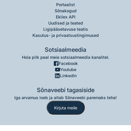
Portaalist
Sõnakogud
Ekilex API
Uudised ja teated
Ligipääsetavuse teatis
Kasutus- ja privaatsustingimused
Sotsiaalmeedia
Hoia pilk peal meie sotsiaalmeedia kanalitel.
Facebook
Youtube
LinkedIn
Sõnaveebi tagasiside
Iga arvamus loeb ja aitab Sõnaveebi paremaks teha!
Kirjuta meile