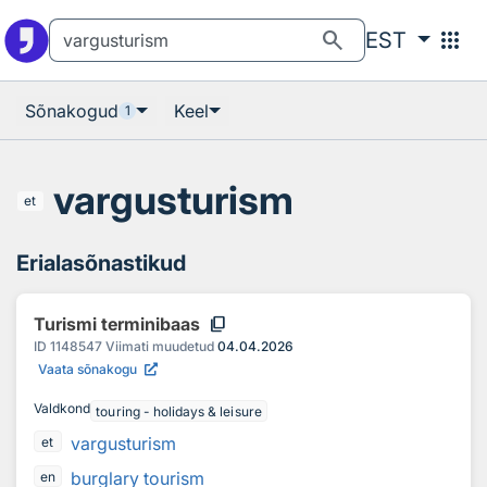
Otsingu juurde
Põhisisu juurde
search
apps
EST
Sõnakogud
Keel
1
vargusturism
et
Erialasõnastikud
content_copy
Turismi terminibaas
ID
1148547
Viimati muudetud
04.04.2026
Vaata sõnakogu
Valdkond
touring - holidays & leisure
vargusturism
et
burglary tourism
en