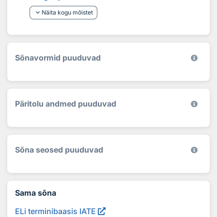
keyboard_arrow_down
Näita kogu mõistet
Sõnavormid puuduvad
Päritolu andmed puuduvad
Sõna seosed puuduvad
Sama sõna
ELi terminibaasis IATE