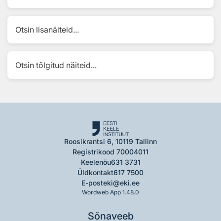
Otsin lisanäiteid...
Otsin tõlgitud näiteid...
Roosikrantsi 6, 10119 Tallinn
Registrikood 70004011
Keelenõu
631 3731
Üldkontakt
617 7500
E-post
eki@eki.ee
Wordweb App 1.48.0
Sõnaveeb