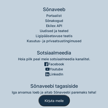
Sõnaveeb
Portaalist
Sõnakogud
Ekilex API
Uudised ja teated
Ligipääsetavuse teatis
Kasutus- ja privaatsustingimused
Sotsiaalmeedia
Hoia pilk peal meie sotsiaalmeedia kanalitel.
Facebook
Youtube
LinkedIn
Sõnaveebi tagasiside
Iga arvamus loeb ja aitab Sõnaveebi paremaks teha!
Kirjuta meile