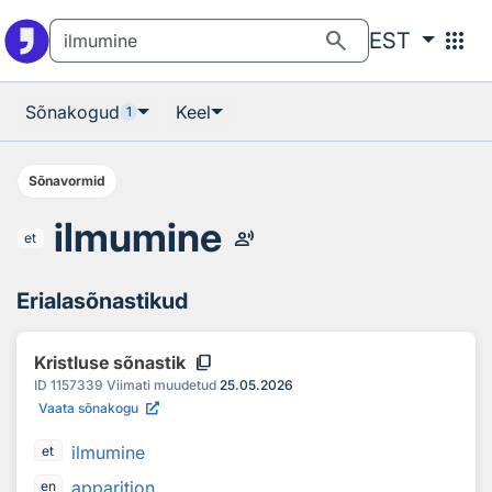
Otsingu juurde
Põhisisu juurde
search
apps
EST
Sõnakogud
Keel
1
Sõnavormid
ilmumine
record_voice_over
et
Erialasõnastikud
content_copy
Kristluse sõnastik
ID
1157339
Viimati muudetud
25.05.2026
Vaata sõnakogu
ilmumine
et
apparition
en