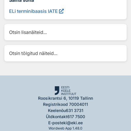
ELi terminibaasis IATE
Otsin lisanäiteid...
Otsin tõlgitud näiteid...
Roosikrantsi 6, 10119 Tallinn
Registrikood 70004011
Keelenõu
631 3731
Üldkontakt
617 7500
E-post
eki@eki.ee
Wordweb App 1.48.0