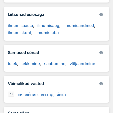
Liitsõnad esiosaga
ilmumisaasta
ilmumisaeg
ilmumisandmed
ilmumiskoht
ilmumisluba
Sarnased sõnad
tulek
tekkimine
saabumine
väljaandmine
Võimalikud vasted
появл
е
ние
в
ы
ход
я
вка
ru
Sama sõna