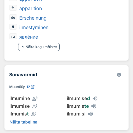
apparition
fr
Erscheinung
de
ilmestyminen
fi
явл
е
ние
ru
keyboard_arrow_down
Näita kogu mõistet
Sõnavormid
Muuttüüp
12
record_voice_over
ilmumine
ilmumise
d
record_voice_over
ilmumise
ilmumis
te
record_voice_over
ilmumis
t
ilmumisi
Näita tabelina