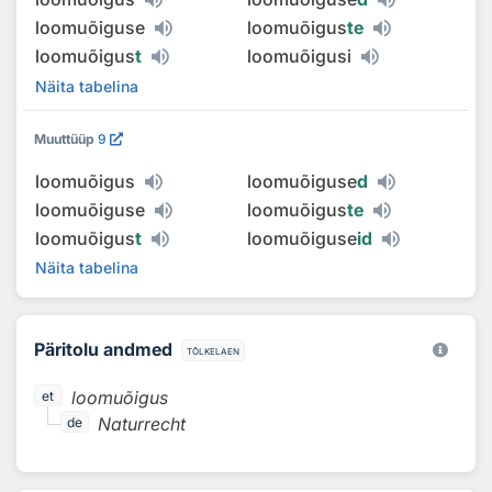
loomuõiguse
loomuõigus
te
loomuõigus
t
loomuõigusi
Näita tabelina
Muuttüüp
9
loomuõigus
loomuõiguse
d
loomuõiguse
loomuõigus
te
loomuõigus
t
loomuõiguse
id
Näita tabelina
Päritolu andmed
tõlkelaen
loomuõigus
et
Naturrecht
de