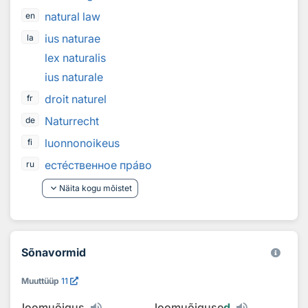
natural law
en
ius naturae
la
lex naturalis
ius naturale
droit naturel
fr
Naturrecht
de
luonnonoikeus
fi
ест
е
ственное пр
а
во
ru
keyboard_arrow_down
Näita kogu mõistet
Sõnavormid
Muuttüüp
11
loomuõigus
loomuõiguse
d