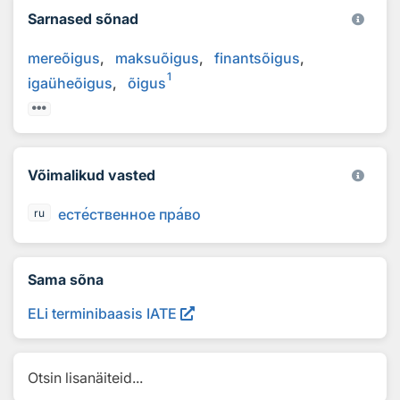
Sarnased sõnad
mereõigus
maksuõigus
finantsõigus
1
igaüheõigus
õigus
Võimalikud vasted
ест
е
ственное пр
а
во
ru
Sama sõna
ELi terminibaasis IATE
Otsin lisanäiteid...