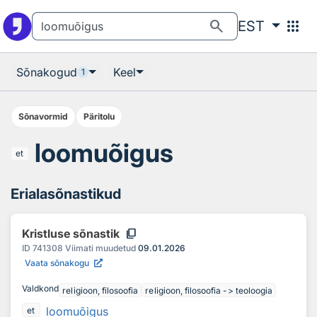
Otsingu juurde
Põhisisu juurde
search
apps
EST
Sõnakogud
Keel
1
Sõnavormid
Päritolu
loomuõigus
et
Erialasõnastikud
content_copy
Kristluse sõnastik
ID
741308
Viimati muudetud
09.01.2026
Vaata sõnakogu
Valdkond
religioon, filosoofia
religioon, filosoofia -> teoloogia
loomuõigus
et