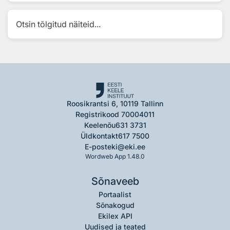
Otsin tõlgitud näiteid...
Roosikrantsi 6, 10119 Tallinn
Registrikood 70004011
Keelenõu
631 3731
Üldkontakt
617 7500
E-post
eki@eki.ee
Wordweb App 1.48.0
Sõnaveeb
Portaalist
Sõnakogud
Ekilex API
Uudised ja teated