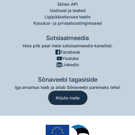
Ekilex API
Uudised ja teated
Ligipääsetavuse teatis
Kasutus- ja privaatsustingimused
Sotsiaalmeedia
Hoia pilk peal meie sotsiaalmeedia kanalitel.
Facebook
Youtube
LinkedIn
Sõnaveebi tagasiside
Iga arvamus loeb ja aitab Sõnaveebi paremaks teha!
Kirjuta meile