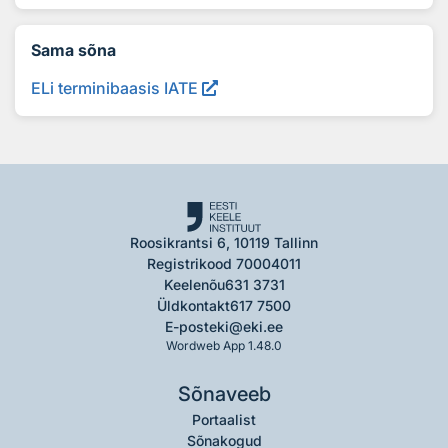
Sama sõna
ELi terminibaasis IATE
Roosikrantsi 6, 10119 Tallinn
Registrikood 70004011
Keelenõu
631 3731
Üldkontakt
617 7500
E-post
eki@eki.ee
Wordweb App 1.48.0
Sõnaveeb
Portaalist
Sõnakogud