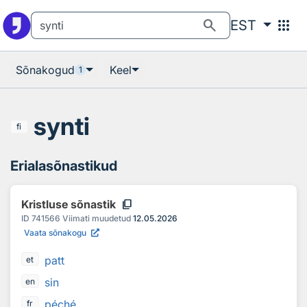
Otsingu juurde
Põhisisu juurde
search
apps
EST
Sõnakogud
Keel
1
synti
fi
Erialasõnastikud
content_copy
Kristluse sõnastik
ID
741566
Viimati muudetud
12.05.2026
Vaata sõnakogu
patt
et
sin
en
péché
fr