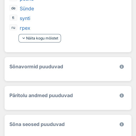
Sünde
de
synti
fi
грех
ru
keyboard_arrow_down
Näita kogu mõistet
Sõnavormid puuduvad
Päritolu andmed puuduvad
Sõna seosed puuduvad