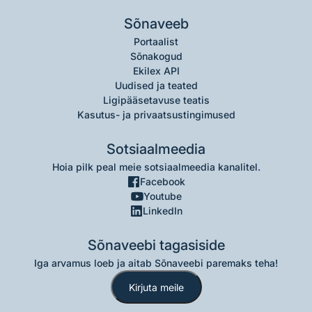
Sõnaveeb
Portaalist
Sõnakogud
Ekilex API
Uudised ja teated
Ligipääsetavuse teatis
Kasutus- ja privaatsustingimused
Sotsiaalmeedia
Hoia pilk peal meie sotsiaalmeedia kanalitel.
Facebook
Youtube
LinkedIn
Sõnaveebi tagasiside
Iga arvamus loeb ja aitab Sõnaveebi paremaks teha!
Kirjuta meile