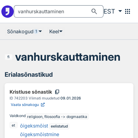
Otsingu juurde
Põhisisu juurde
search
apps
EST
Sõnakogud
Keel
1
vanhurskauttaminen
fi
Erialasõnastikud
content_copy
Kristluse sõnastik
ID
742203
Viimati muudetud
09.01.2026
Vaata sõnakogu
Valdkond
religioon, filosoofia -> dogmaatika
õigeksmõist
et
eelistatud
õigeksmõistmine