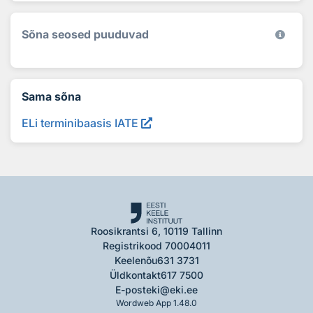
Sõna seosed puuduvad
Sama sõna
ELi terminibaasis IATE
Roosikrantsi 6, 10119 Tallinn
Registrikood 70004011
Keelenõu
631 3731
Üldkontakt
617 7500
E-post
eki@eki.ee
Wordweb App 1.48.0