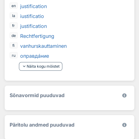
justification
en
iustificatio
la
justification
fr
Rechtfertigung
de
vanhurskauttaminen
fi
оправд
а
ние
ru
keyboard_arrow_down
Näita kogu mõistet
Sõnavormid puuduvad
Päritolu andmed puuduvad