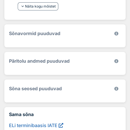
keyboard_arrow_down
Näita kogu mõistet
Sõnavormid puuduvad
Päritolu andmed puuduvad
Sõna seosed puuduvad
Sama sõna
ELi terminibaasis IATE