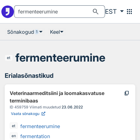
Otsingu juurde
Põhisisu juurde
search
apps
EST
Sõnakogud
Keel
1
fermenteerumine
et
Erialasõnastikud
content_copy
Veterinaarmeditsiini ja loomakasvatuse
terminibaas
ID
459759
Viimati muudetud
23.06.2022
Vaata sõnakogu
fermenteerumine
et
fermentation
en