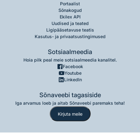
Portaalist
Sõnakogud
Ekilex API
Uudised ja teated
Ligipääsetavuse teatis
Kasutus- ja privaatsustingimused
Sotsiaalmeedia
Hoia pilk peal meie sotsiaalmeedia kanalitel.
Facebook
Youtube
LinkedIn
Sõnaveebi tagasiside
Iga arvamus loeb ja aitab Sõnaveebi paremaks teha!
Kirjuta meile