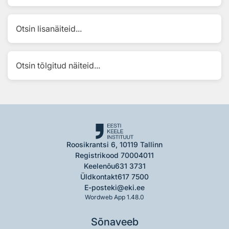
Otsin lisanäiteid...
Otsin tõlgitud näiteid...
Roosikrantsi 6, 10119 Tallinn
Registrikood 70004011
Keelenõu
631 3731
Üldkontakt
617 7500
E-post
eki@eki.ee
Wordweb App 1.48.0
Sõnaveeb