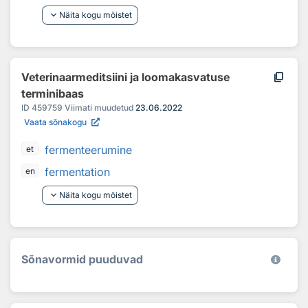
keyboard_arrow_down
Näita kogu mõistet
content_copy
Veterinaarmeditsiini ja loomakasvatuse
terminibaas
ID
459759
Viimati muudetud
23.06.2022
Vaata sõnakogu
fermenteerumine
et
fermentation
en
keyboard_arrow_down
Näita kogu mõistet
Sõnavormid puuduvad