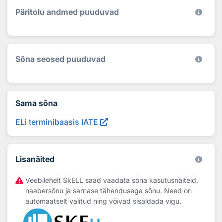
Päritolu andmed puuduvad
Sõna seosed puuduvad
Sama sõna
ELi terminibaasis IATE
Lisanäited
Veebilehelt SkELL saad vaadata sõna kasutusnäiteid,
naabersõnu ja sarnase tähendusega sõnu. Need on
automaatselt valitud ning võivad sisaldada vigu.