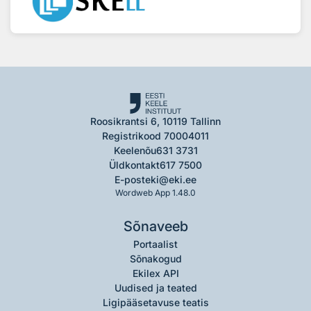
Roosikrantsi 6, 10119 Tallinn
Registrikood 70004011
Keelenõu
631 3731
Üldkontakt
617 7500
E-post
eki@eki.ee
Wordweb App 1.48.0
Sõnaveeb
Portaalist
Sõnakogud
Ekilex API
Uudised ja teated
Ligipääsetavuse teatis