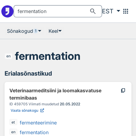
Otsingu juurde
Põhisisu juurde
search
apps
EST
Sõnakogud
Keel
1
fermentation
en
Erialasõnastikud
content_copy
Veterinaarmeditsiini ja loomakasvatuse
terminibaas
ID
459705
Viimati muudetud
20.05.2022
Vaata sõnakogu
fermenteerimine
et
fermentation
en