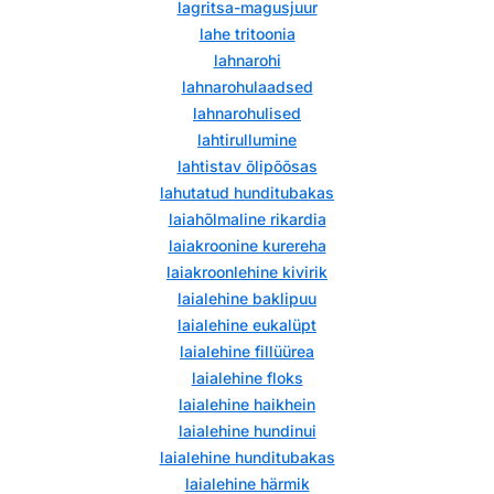
lagritsa-magusjuur
lahe tritoonia
lahnarohi
lahnarohulaadsed
lahnarohulised
lahtirullumine
lahtistav õlipõõsas
lahutatud hunditubakas
laiahõlmaline rikardia
laiakroonine kurereha
laiakroonlehine kivirik
laialehine baklipuu
laialehine eukalüpt
laialehine fillüürea
laialehine floks
laialehine haikhein
laialehine hundinui
laialehine hunditubakas
laialehine härmik