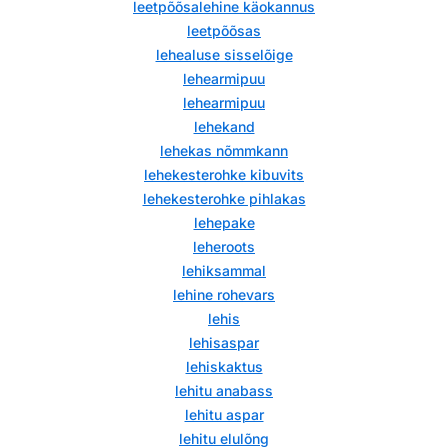
leetpõõsalehine käokannus
leetpõõsas
lehealuse sisselõige
lehearmipuu
lehearmipuu
lehekand
lehekas nõmmkann
lehekesterohke kibuvits
lehekesterohke pihlakas
lehepake
leheroots
lehiksammal
lehine rohevars
lehis
lehisaspar
lehiskaktus
lehitu anabass
lehitu aspar
lehitu elulõng