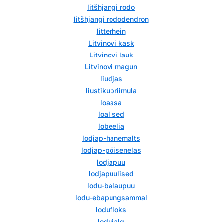
litšhjangi rodo
litšhjangi rododendron
litterhein
Litvinovi kask
Litvinovi lauk
Litvinovi magun
liudjas
liustikupriimula
loaasa
loalised
lobeelia
lodjap-hanemalts
lodjap-põisenelas
lodjapuu
lodjapuulised
lodu-balaupuu
lodu-ebapungsammal
lodufloks
lodujalg