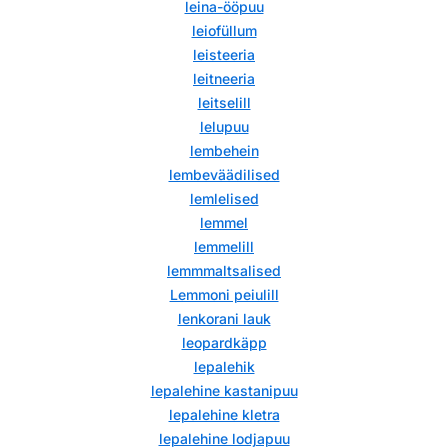
leina-ööpuu
leiofüllum
leisteeria
leitneeria
leitselill
lelupuu
lembehein
lembeväädilised
lemlelised
lemmel
lemmelill
lemmmaltsalised
Lemmoni peiulill
lenkorani lauk
leopardkäpp
lepalehik
lepalehine kastanipuu
lepalehine kletra
lepalehine lodjapuu