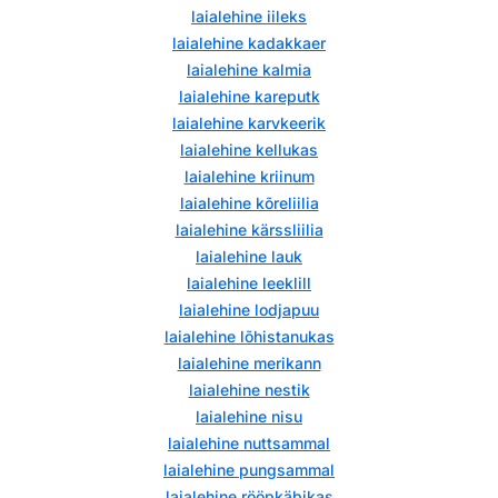
laialehine iileks
laialehine kadakkaer
laialehine kalmia
laialehine kareputk
laialehine karvkeerik
laialehine kellukas
laialehine kriinum
laialehine kõreliilia
laialehine kärssliilia
laialehine lauk
laialehine leeklill
laialehine lodjapuu
laialehine lõhistanukas
laialehine merikann
laialehine nestik
laialehine nisu
laialehine nuttsammal
laialehine pungsammal
laialehine rööpkäbikas