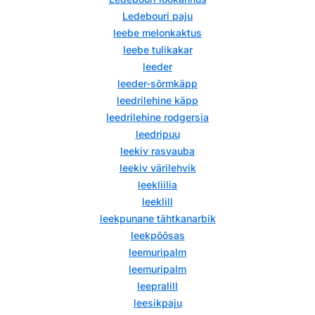
Ledebouri paju
leebe melonkaktus
leebe tulikakar
leeder
leeder-sõrmkäpp
leedrilehine käpp
leedrilehine rodgersia
leedripuu
leekiv rasvauba
leekiv värilehvik
leekliilia
leeklill
leekpunane tähtkanarbik
leekpõõsas
leemuripalm
leemuripalm
leepralill
leesikpaju