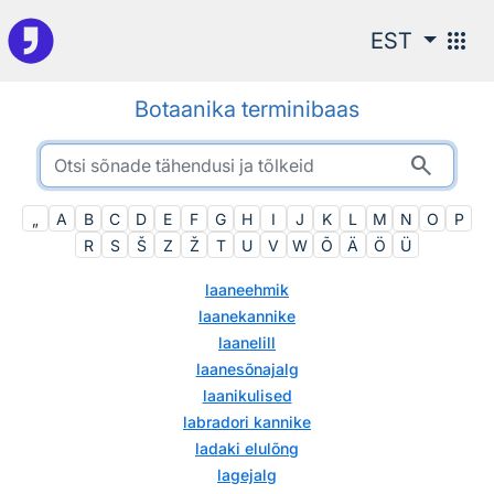
Otsingu juurde
apps
EST
Botaanika terminibaas
search
„
A
B
C
D
E
F
G
H
I
J
K
L
M
N
O
P
R
S
Š
Z
Ž
T
U
V
W
Õ
Ä
Ö
Ü
laaneehmik
laanekannike
laanelill
laanesõnajalg
laanikulised
labradori kannike
ladaki elulõng
lagejalg