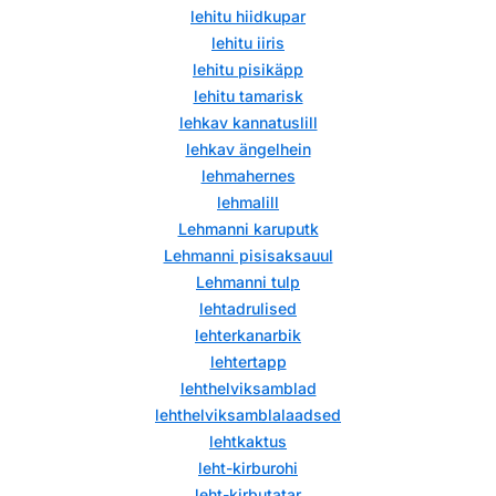
lehitu hiidkupar
lehitu iiris
lehitu pisikäpp
lehitu tamarisk
lehkav kannatuslill
lehkav ängelhein
lehmahernes
lehmalill
Lehmanni karuputk
Lehmanni pisisaksauul
Lehmanni tulp
lehtadrulised
lehterkanarbik
lehtertapp
lehthelviksamblad
lehthelviksamblalaadsed
lehtkaktus
leht-kirburohi
leht-kirbutatar