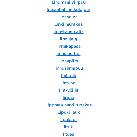
Lindmani viirpuu
lineaallehine kuldjuur
lineaalne
Linki murakas
linn-hanemalts
linnujalg
linnukapsas
linnuloorber
linnupiim
linnusilmapuu
lintlauk
lintuba
lint-võilill
lippia
Lippmaa hunditubakas
Lipski lauk
lipukaer
litrik
litsea