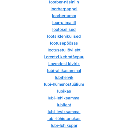
loorber-näsiniin
loorberpappel
loorbertamm
loor-piimalill
lootoselised
lootsiklehikulised
lootusepõõsas
lootusetu lõvileht
Lorentzi kebratšopuu
Lowndesi kivirik
lubi-allikasammal
lubihelvik
lubi-hümenostüülium
lubikas
lubi-lehiksammal
lubileht
lubi-lesiksammal
lubi-lõhistanukas
lubi-lühikupar