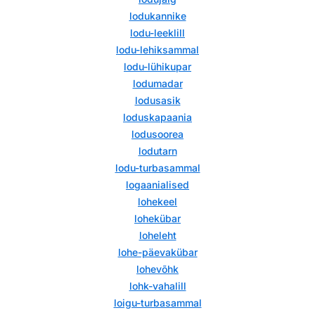
lodukannike
lodu-leeklill
lodu-lehiksammal
lodu-lühikupar
lodumadar
lodusasik
loduskapaania
lodusoorea
lodutarn
lodu-turbasammal
logaanialised
lohekeel
lohekübar
loheleht
lohe-päevakübar
lohevõhk
lohk-vahalill
loigu-turbasammal