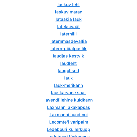
laskuv leht
laskuv maran
lataakia lauk
lateksiväät
laternlill
laternmasdevallia
latern-pöialpaslik
laudjas kestvik
laudleht
laugulised
lauk
lauk-merikann
lauskarvane saar
lavendlilehine kuldkann
Laxmanni akakapsas
Laxmanni hundinui
Lecomte'i varipalm
Ledebouri kullerkupp
Ledebouri lõokannus