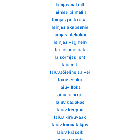
lainjas näkilill
lainjas piimalill
lainjas põikkupar
lainjas skapaania
lainjas utekakar
lainjas vägihein
lai nõmmetääk
laisõrmjas leht
laiulmik
laiuvaõieline salvei
laiuv eerika
laiuv floks
laiuv jumikas
laiuv kadakas
laiuv keepuu
laiuv kirbuvaak
laiuv konnatakjas
laiuv krässik
laiuv kurereha