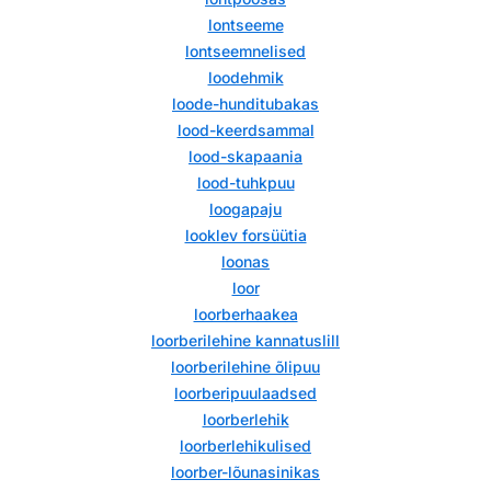
lontseeme
lontseemnelised
loodehmik
loode-hunditubakas
lood-keerdsammal
lood-skapaania
lood-tuhkpuu
loogapaju
looklev forsüütia
loonas
loor
loorberhaakea
loorberilehine kannatuslill
loorberilehine õlipuu
loorberipuulaadsed
loorberlehik
loorberlehikulised
loorber-lõunasinikas