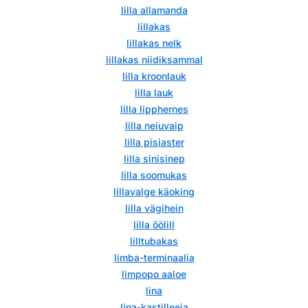
lilla allamanda
lillakas
lillakas nelk
lillakas niidiksammal
lilla kroonlauk
lilla lauk
lilla lipphernes
lilla neiuvaip
lilla pisiaster
lilla sinisinep
lilla soomukas
lillavalge käoking
lilla vägihein
lilla öölill
lilltubakas
limba-terminaalia
limpopo aaloe
lina
lina-kastilleeja