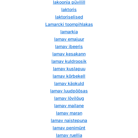
lakoonia püvilill
laktoris
laktoriselised
Lamarcki toompihlakas
lamarkia
lamav emajuur
lamav ibeeris
lamav kesakann
lamav kuldroosik
lamav kuslapuu
lamav kõrbekell
lamav käokuld
lamav luudpõõsas
lamav lõvilõug
lamav mailane
lamav maran
lamav naistepuna
lamav penimünt
lamav ruellia