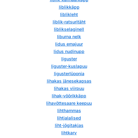
liblikkäpp
liblikleht
liblik-ratsuritäht
liblikselaginell
liburna nelk
lidus emajuur
lidus nudinupp
liguster
liguster-kuslapuu
ligusterlüoonia
lihakas jänesekapsas
lihakas viirpuu
lihak-võõrikkäpp
lihavõttesaare keepuu
lihthammas
lihtjalalised
liht-jõgitakjas
lihtkarv