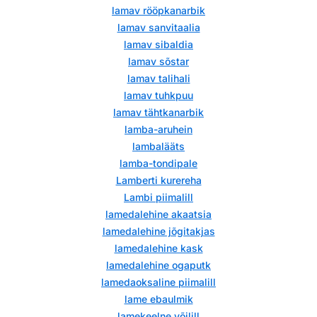
lamav rööpkanarbik
lamav sanvitaalia
lamav sibaldia
lamav sõstar
lamav talihali
lamav tuhkpuu
lamav tähtkanarbik
lamba-aruhein
lambalääts
lamba-tondipale
Lamberti kurereha
Lambi piimalill
lamedalehine akaatsia
lamedalehine jõgitakjas
lamedalehine kask
lamedalehine ogaputk
lamedaoksaline piimalill
lame ebaulmik
lamekeelne võilill