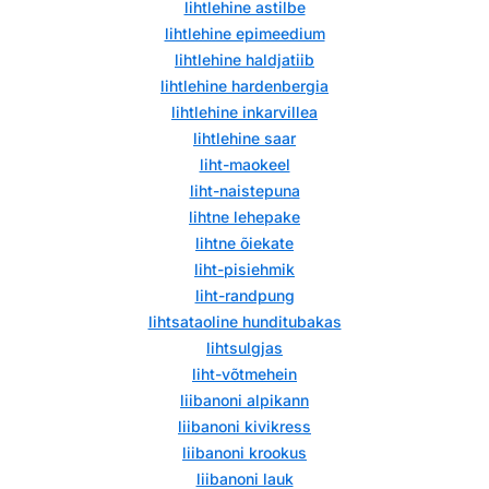
lihtlehine astilbe
lihtlehine epimeedium
lihtlehine haldjatiib
lihtlehine hardenbergia
lihtlehine inkarvillea
lihtlehine saar
liht-maokeel
liht-naistepuna
lihtne lehepake
lihtne õiekate
liht-pisiehmik
liht-randpung
lihtsataoline hunditubakas
lihtsulgjas
liht-võtmehein
liibanoni alpikann
liibanoni kivikress
liibanoni krookus
liibanoni lauk