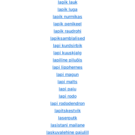
lapik lauk
lapik luga
lapik nurmikas
lapik penikeel
lapik raudrohi
lapiksamblalised
lapi kurdsirbik
lapi kuuskjalg
lapiline piluõis
lapi lipphernes
lapi magun
lapi malts
lapi paju
lapi rodo
lapi rododendron
lapitskestvik
laserputk
lasistani mailane
laskuvalehine pajulill