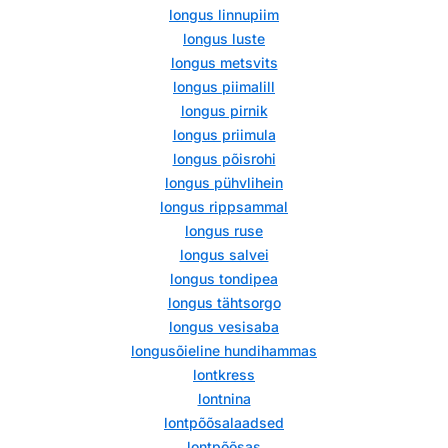
longus linnupiim
longus luste
longus metsvits
longus piimalill
longus pirnik
longus priimula
longus põisrohi
longus pühvlihein
longus rippsammal
longus ruse
longus salvei
longus tondipea
longus tähtsorgo
longus vesisaba
longusõieline hundihammas
lontkress
lontnina
lontpõõsalaadsed
lontpõõsas