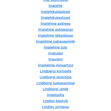
linalehik
linalehikulaadsed
linalehikutaolised
linalehine askleep
linalehine askleepias
linalehine läikpõõsas
linalehine nabaseemnik
linalehine tulp
linatuder
linavõrm
linaõieline minuartsia
Lindbergi kortsleht
Lindbergi teravtipp
Lindbergi turbasammal
Lindbergi ulmik
lindeloofia
Lindley kestvik
Lindley pirnipuu