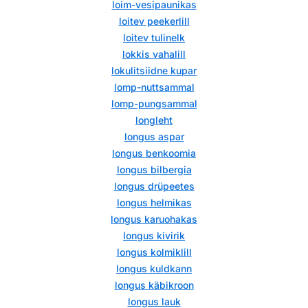
loim-vesipaunikas
loitev peekerlill
loitev tulinelk
lokkis vahalill
lokulitsiidne kupar
lomp-nuttsammal
lomp-pungsammal
longleht
longus aspar
longus benkoomia
longus bilbergia
longus drüpeetes
longus helmikas
longus karuohakas
longus kivirik
longus kolmiklill
longus kuldkann
longus käbikroon
longus lauk