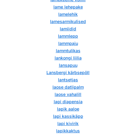
lame lehepake
lamelehik
lamesarmikulised
lamiidid
lammlepp
lammpaju
lammtulikas
lankongi liilia
lansapuu
Lansbergi kärbsepõll
lantsetjas
laose datlipalm
laose vahalill
lapi diapensia
lapik aaloe
lapi kassikäpp
lapi kivirik
lapikkaktus