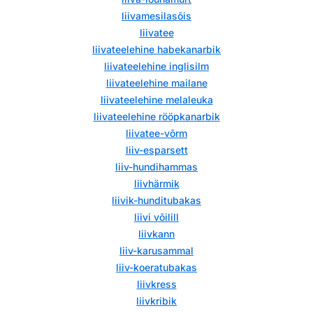
liivamesilasõis
liivatee
liivateelehine habekanarbik
liivateelehine inglisilm
liivateelehine mailane
liivateelehine melaleuka
liivateelehine rööpkanarbik
liivatee-võrm
liiv-esparsett
liiv-hundihammas
liivhärmik
liivik-hunditubakas
liivi võilill
liivkann
liiv-karusammal
liiv-koeratubakas
liivkress
liivkribik