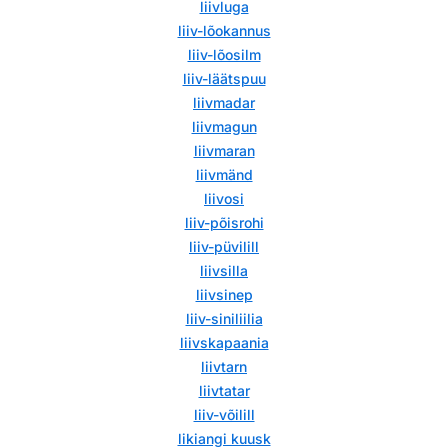
liivluga
liiv-lõokannus
liiv-lõosilm
liiv-läätspuu
liivmadar
liivmagun
liivmaran
liivmänd
liivosi
liiv-põisrohi
liiv-püvilill
liivsilla
liivsinep
liiv-siniliilia
liivskapaania
liivtarn
liivtatar
liiv-võilill
likiangi kuusk