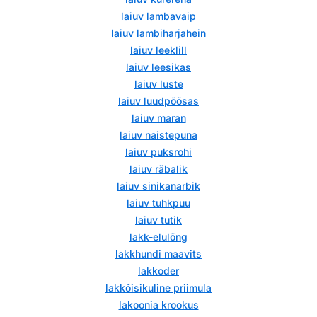
laiuv lambavaip
laiuv lambiharjahein
laiuv leeklill
laiuv leesikas
laiuv luste
laiuv luudpõõsas
laiuv maran
laiuv naistepuna
laiuv puksrohi
laiuv räbalik
laiuv sinikanarbik
laiuv tuhkpuu
laiuv tutik
lakk-elulõng
lakkhundi maavits
lakkoder
lakkõisikuline priimula
lakoonia krookus