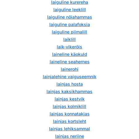
laiguline kurereha
laiguline leeklill
laiguline nõiahammas
laiguline palafoksia
laiguline piimalill
laiklill
laik-vikerõis
laineline käokuld
laineline seahernes
lainerohi
lainjalehine vaiguseemnik
lainjas hosta
lainjas kaksikhammas
lainjas kestvik
lainjas kolmiklill
lainjas konnatakjas
lainjas kortsleht
lainjas lehiksammal
lainjas neriine