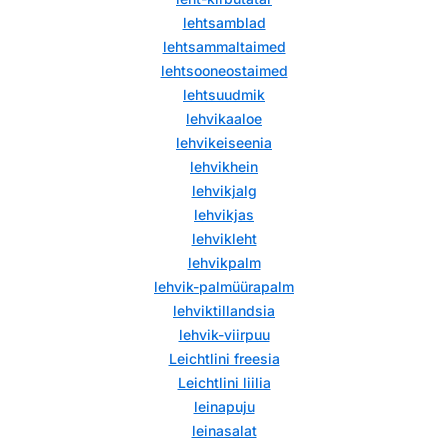
lehtsamblad
lehtsammaltaimed
lehtsooneostaimed
lehtsuudmik
lehvikaaloe
lehvikeiseenia
lehvikhein
lehvikjalg
lehvikjas
lehvikleht
lehvikpalm
lehvik-palmüürapalm
lehviktillandsia
lehvik-viirpuu
Leichtlini freesia
Leichtlini liilia
leinapuju
leinasalat