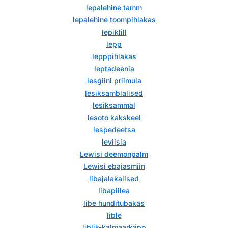
lepalehine tamm
lepalehine toompihlakas
lepiklill
lepp
lepppihlakas
leptadeenia
lesgiini priimula
lesiksamblalised
lesiksammal
lesoto kakskeel
lespedeetsa
leviisia
Lewisi deemonpalm
Lewisi ebajasmiin
libajalakalised
libapiilea
libe hunditubakas
lible
liblik-kalmaarkäpp