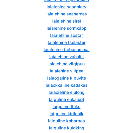
laialehine saagolatv
laialehine seahernes
laialehine sirel
laialehine sõrmkäpp
laialehine sõstar
laialehine tselaster
laialehine turbasammal
laialehine vahalill
laialehine viigipuu
laialehine villpea
laiaogaline kibuvits
laiaokkaline kadakas
laiaõieline elulõng
laiguline eukalüpt
laiguline floks
laiguline kirilehik
laiguline kobarpea
laiguline kuldking