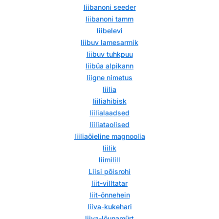
liibanoni seeder
liibanoni tamm
liibelevi
liibuv lamesarmik
liibuv tuhkpuu
liibüa alpikann
liigne nimetus
liilia
liiliahibisk
liilialaadsed
liiliataolised
liiliaõieline magnoolia
liilik
liimilill
Liisi põisrohi
liit-villtatar
liit-õnnehein
liiva-kukehari
liiva-lõunamürt