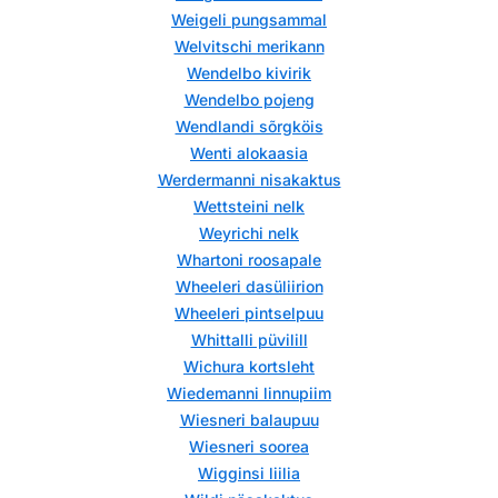
Weigeli pungsammal
Welvitschi merikann
Wendelbo kivirik
Wendelbo pojeng
Wendlandi sõrgköis
Wenti alokaasia
Werdermanni nisakaktus
Wettsteini nelk
Weyrichi nelk
Whartoni roosapale
Wheeleri dasüliirion
Wheeleri pintselpuu
Whittalli püvilill
Wichura kortsleht
Wiedemanni linnupiim
Wiesneri balaupuu
Wiesneri soorea
Wigginsi liilia