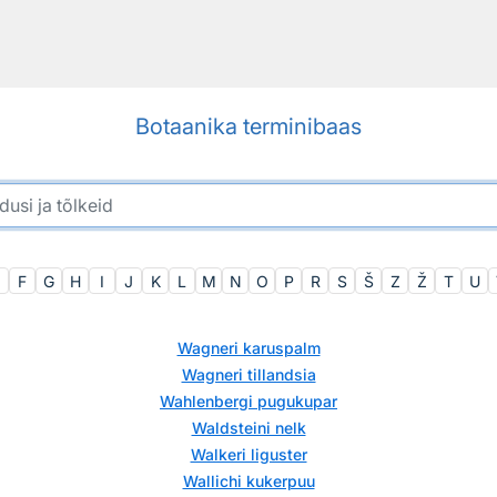
Botaanika terminibaas
F
G
H
I
J
K
L
M
N
O
P
R
S
Š
Z
Ž
T
U
Wagneri karuspalm
Wagneri tillandsia
Wahlenbergi pugukupar
Waldsteini nelk
Walkeri liguster
Wallichi kukerpuu