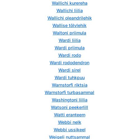
Wallichi kurereha
Wallichi liilia
Wallichi oleandrilehik
Wallise tõlvlehik
Waltoni priimula
Wardi liilia
Wardi priimula
Wardi rodo
Wardi rododendron
Wardi sirel
Wardi tuhkpuu
Warnstorfi riktsia
Warnstorfi turbasammal
Washingtoni liilia
Watsoni peekerlill
Watti eranteem
Webbi nelk
Webbi ussikeel
Weigeli nuttsammal