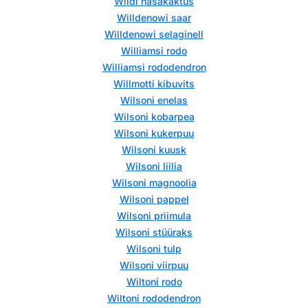
Wildi näsakaktus
Willdenowi saar
Willdenowi selaginell
Williamsi rodo
Williamsi rododendron
Willmotti kibuvits
Wilsoni enelas
Wilsoni kobarpea
Wilsoni kukerpuu
Wilsoni kuusk
Wilsoni liilia
Wilsoni magnoolia
Wilsoni pappel
Wilsoni priimula
Wilsoni stüüraks
Wilsoni tulp
Wilsoni viirpuu
Wiltoni rodo
Wiltoni rododendron