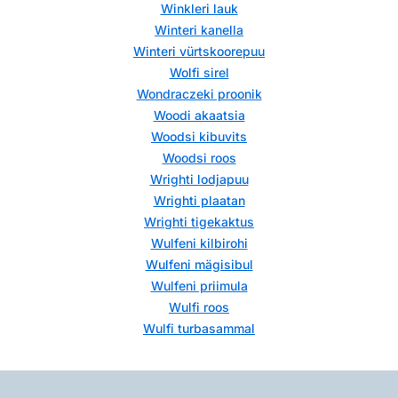
Winkleri lauk
Winteri kanella
Winteri vürtskoorepuu
Wolfi sirel
Wondraczeki proonik
Woodi akaatsia
Woodsi kibuvits
Woodsi roos
Wrighti lodjapuu
Wrighti plaatan
Wrighti tigekaktus
Wulfeni kilbirohi
Wulfeni mägisibul
Wulfeni priimula
Wulfi roos
Wulfi turbasammal