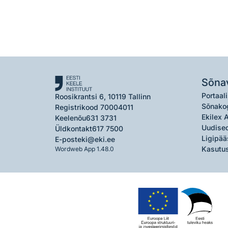
Sõna
Portaali
Roosikrantsi 6, 10119 Tallinn
Sõnako
Registrikood 70004011
Ekilex 
Keelenõu
631 3731
Uudised
Üldkontakt
617 7500
Ligipää
E-post
eki@eki.ee
Kasutus
Wordweb App 1.48.0