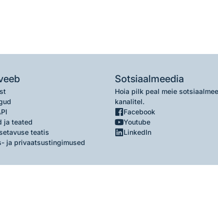
veeb
Sotsiaalmeedia
st
Hoia pilk peal meie sotsiaalme
gud
kanalitel.
API
Facebook
 ja teated
Youtube
setavuse teatis
LinkedIn
- ja privaatsustingimused