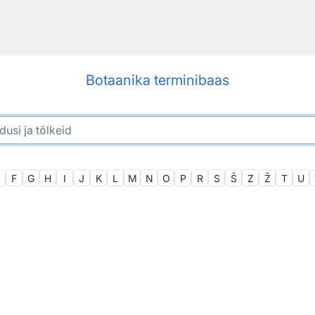
Botaanika terminibaas
F
G
H
I
J
K
L
M
N
O
P
R
S
Š
Z
Ž
T
U