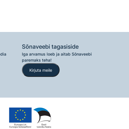
Sõnaveebi tagasiside
edia
Iga arvamus loeb ja aitab Sõnaveebi
paremaks teha!
Kirjuta meile