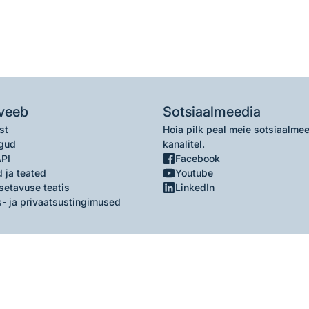
veeb
Sotsiaalmeedia
st
Hoia pilk peal meie sotsiaalme
gud
kanalitel.
API
Facebook
 ja teated
Youtube
setavuse teatis
LinkedIn
- ja privaatsustingimused