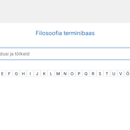
Filosoofia terminibaas
E
F
G
H
I
J
K
L
M
N
O
P
Q
R
S
T
U
V
Õ