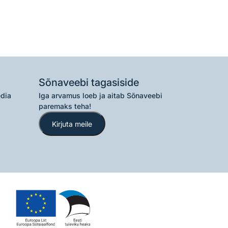
Sõnaveebi tagasiside
edia
Iga arvamus loeb ja aitab Sõnaveebi
paremaks teha!
Kirjuta meile