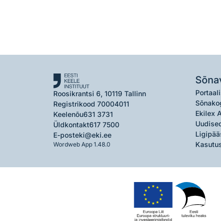
Sõna
Portaali
Roosikrantsi 6, 10119 Tallinn
Sõnako
Registrikood 70004011
Ekilex 
Keelenõu
631 3731
Uudised
Üldkontakt
617 7500
Ligipää
E-post
eki@eki.ee
Kasutus
Wordweb App 1.48.0