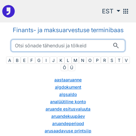
Otsingu juurde
apps
EST
Finants- ja maksuarvestuse terminibaas
search
A
B
E
F
G
I
J
K
L
M
N
O
P
R
S
T
V
Õ
Ü
aastaaruanne
algdokument
algsaldo
analüütiline konto
aruande esitusvaluuta
aruandekuupäev
aruandeperiood
arusaadavuse printsiip