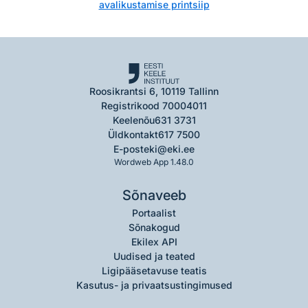
avalikustamise printsiip
Roosikrantsi 6, 10119 Tallinn
Registrikood 70004011
Keelenõu
631 3731
Üldkontakt
617 7500
E-post
eki@eki.ee
Wordweb App 1.48.0
Sõnaveeb
Portaalist
Sõnakogud
Ekilex API
Uudised ja teated
Ligipääsetavuse teatis
Kasutus- ja privaatsustingimused