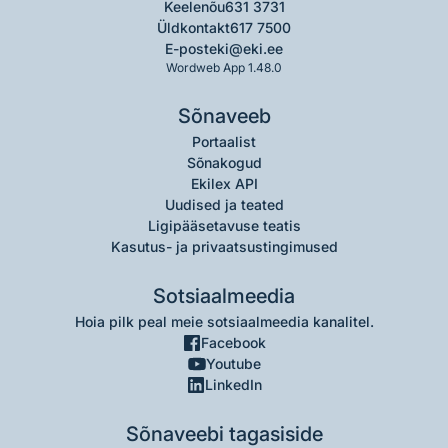
Keelenõu
631 3731
Üldkontakt
617 7500
E-post
eki@eki.ee
Wordweb App 1.48.0
Sõnaveeb
Portaalist
Sõnakogud
Ekilex API
Uudised ja teated
Ligipääsetavuse teatis
Kasutus- ja privaatsustingimused
Sotsiaalmeedia
Hoia pilk peal meie sotsiaalmeedia kanalitel.
Facebook
Youtube
LinkedIn
Sõnaveebi tagasiside