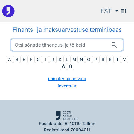
Otsingu juurde
apps
EST
Finants- ja maksuarvestuse terminibaas
search
A
B
E
F
G
I
J
K
L
M
N
O
P
R
S
T
V
Õ
Ü
immateriaalne vara
inventuur
Roosikrantsi 6, 10119 Tallinn
Registrikood 70004011