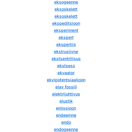
eksogeenne
eksoskelett
eksoskelett
ekspeditsioon
eksperiment
ekspert
ekspertiis
ekstrusiivne
ekstsentrilisus
ekstsess
ekvaator
ekvipotentsiaaljoon
elav fossiil
elektrijuhtivus
elustik
emissioon
endeemne
endo
endogeenne