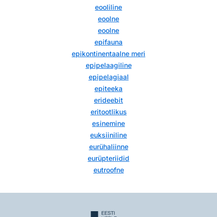
eooliline
eoolne
eoolne
epifauna
epikontinentaalne meri
epipelaagiline
epipelagiaal
epiteeka
erideebit
eritootlikus
esinemine
euksiiniline
eurühaliinne
eurüpteriidid
eutroofne