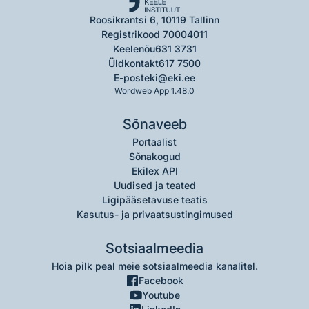
Roosikrantsi 6, 10119 Tallinn
Registrikood 70004011
Keelenõu
631 3731
Üldkontakt
617 7500
E-post
eki@eki.ee
Wordweb App 1.48.0
Sõnaveeb
Portaalist
Sõnakogud
Ekilex API
Uudised ja teated
Ligipääsetavuse teatis
Kasutus- ja privaatsustingimused
Sotsiaalmeedia
Hoia pilk peal meie sotsiaalmeedia kanalitel.
Facebook
Youtube