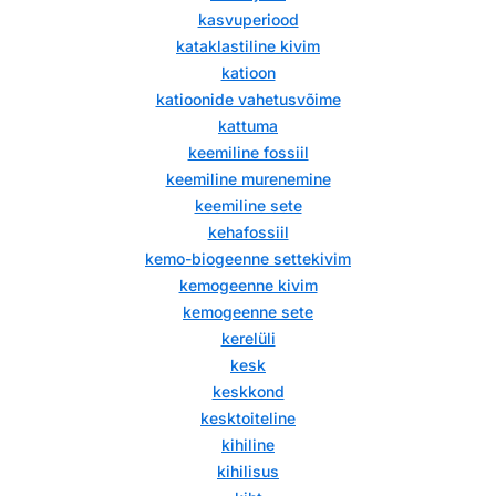
kasvuperiood
kataklastiline kivim
katioon
katioonide vahetusvõime
kattuma
keemiline fossiil
keemiline murenemine
keemiline sete
kehafossiil
kemo-biogeenne settekivim
kemogeenne kivim
kemogeenne sete
kerelüli
kesk
keskkond
kesktoiteline
kihiline
kihilisus