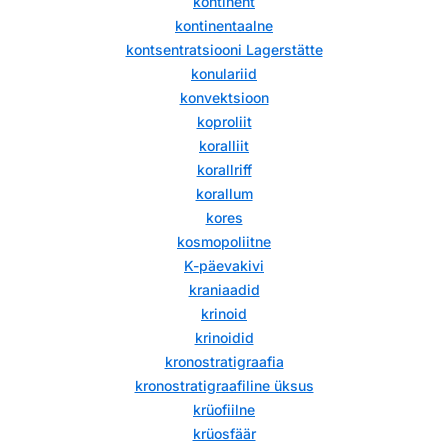
kontinent
kontinentaalne
kontsentratsiooni Lagerstätte
konulariid
konvektsioon
koproliit
koralliit
korallriff
korallum
kores
kosmopoliitne
K-päevakivi
kraniaadid
krinoid
krinoidid
kronostratigraafia
kronostratigraafiline üksus
krüofiilne
krüosfäär