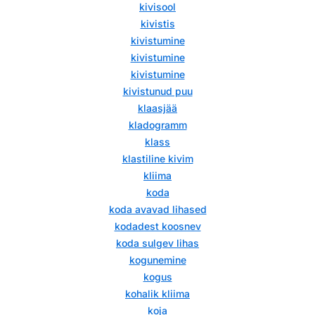
kivisool
kivistis
kivistumine
kivistumine
kivistumine
kivistunud puu
klaasjää
kladogramm
klass
klastiline kivim
kliima
koda
koda avavad lihased
kodadest koosnev
koda sulgev lihas
kogunemine
kogus
kohalik kliima
koja