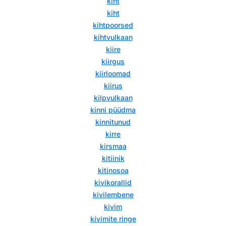
kiht
kiht
kihtpoorsed
kihtvulkaan
kiire
kiirgus
kiirloomad
kiirus
kilpvulkaan
kinni püüdma
kinnitunud
kirre
kirsmaa
kitiinik
kitinosoa
kivikorallid
kivilembene
kivim
kivimite ringe