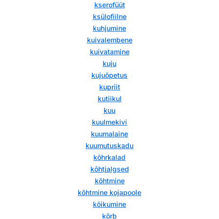
kserofüüt
ksülofiilne
kuhjumine
kuivalembene
kuivatamine
kuju
kujuõpetus
kupriit
kutiikul
kuu
kuulmekivi
kuumalaine
kuumutuskadu
kõhrkalad
kõhtjalgsed
kõhtmine
kõhtmine kojapoole
kõikumine
kõrb