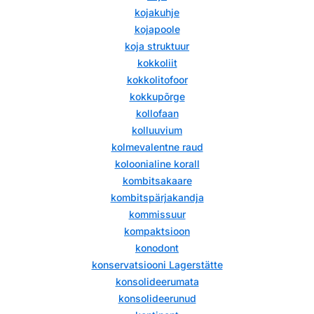
kojakuhje
kojapoole
koja struktuur
kokkoliit
kokkolitofoor
kokkupõrge
kollofaan
kolluuvium
kolmevalentne raud
koloonialine korall
kombitsakaare
kombitspärjakandja
kommissuur
kompaktsioon
konodont
konservatsiooni Lagerstätte
konsolideerumata
konsolideerunud