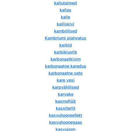
kaljutaimed
kallas
kalle
kalliskivi
kambrilised
Kambriumi plahvatus
karbid
karbikiustik
karbonaatkivim
karbonaatne karedus
karbonaatne sete
kare vesi
karpvähilised
karvake
kasmofüüt
kassiteriit
kasvuhooneefekt
kasvuhoonegaas
kasvujoon