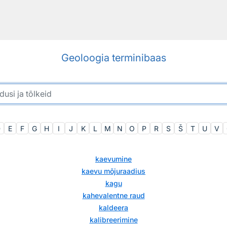
Geoloogia terminibaas
D
E
F
G
H
I
J
K
L
M
N
O
P
R
S
Š
T
U
V
kaevumine
kaevu mõjuraadius
kagu
kahevalentne raud
kaldeera
kalibreerimine