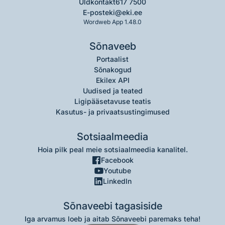
Üldkontakt
617 7500
E-post
eki@eki.ee
Wordweb App 1.48.0
Sõnaveeb
Portaalist
Sõnakogud
Ekilex API
Uudised ja teated
Ligipääsetavuse teatis
Kasutus- ja privaatsustingimused
Sotsiaalmeedia
Hoia pilk peal meie sotsiaalmeedia kanalitel.
Facebook
Youtube
LinkedIn
Sõnaveebi tagasiside
Iga arvamus loeb ja aitab Sõnaveebi paremaks teha!