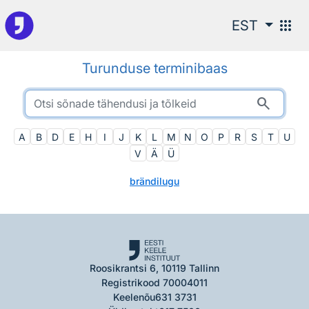
Otsingu juurde
apps
EST
Turunduse terminibaas
search
A
B
D
E
H
I
J
K
L
M
N
O
P
R
S
T
U
V
Ä
Ü
brändilugu
Roosikrantsi 6, 10119 Tallinn
Registrikood 70004011
Keelenõu
631 3731